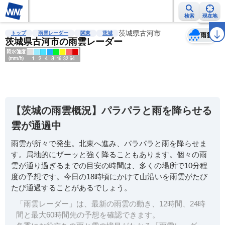
検索
現在地
天気
台風
雨雲レーダー
台風情報
地震情報
茨城県古河市
警報・注意報
2週間天気
ラ
トップ
雨雲レーダー
関東
茨城
雨雲
茨城県古河市の雨雲レーダー
明
る
い
【茨城の雨雲概況】パラパラと雨を降らせる
暗
雲が通過中
い
雨雲が所々で発生。北東へ進み、パラパラと雨を降らせま
薄
す。局地的にザーッと強く降ることもあります。個々の雨
い
雲が通り過ぎるまでの目安の時間は、多くの場所で10分程
濃
度の予想です。今日の18時頃にかけて山沿いを雨雲がたび
い
たび通過することがあるでしょう。
「雨雲レーダー」は、最新の雨雲の動き、12時間、24時
間と最大60時間先の予想を確認できます。