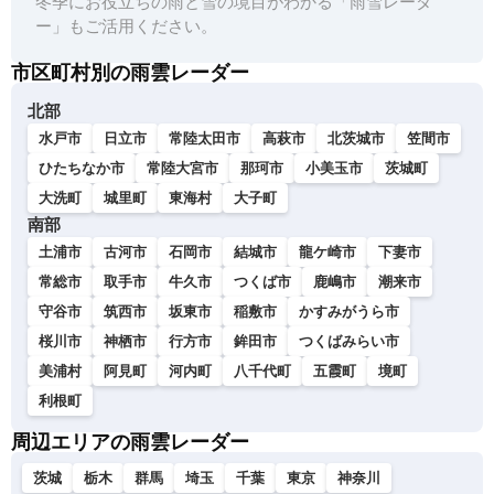
冬季にお役立ちの雨と雪の境目がわかる「雨雪レーダ
ー」もご活用ください。
市区町村別の雨雲レーダー
北部
水戸市
日立市
常陸太田市
高萩市
北茨城市
笠間市
ひたちなか市
常陸大宮市
那珂市
小美玉市
茨城町
大洗町
城里町
東海村
大子町
南部
土浦市
古河市
石岡市
結城市
龍ケ崎市
下妻市
常総市
取手市
牛久市
つくば市
鹿嶋市
潮来市
守谷市
筑西市
坂東市
稲敷市
かすみがうら市
桜川市
神栖市
行方市
鉾田市
つくばみらい市
美浦村
阿見町
河内町
八千代町
五霞町
境町
利根町
周辺エリアの雨雲レーダー
茨城
栃木
群馬
埼玉
千葉
東京
神奈川