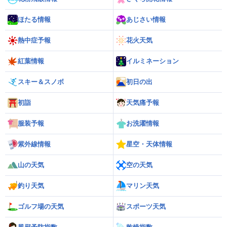
ほたる情報
あじさい情報
熱中症予報
花火天気
紅葉情報
イルミネーション
スキー＆スノボ
初日の出
初詣
天気痛予報
服装予報
お洗濯情報
紫外線情報
星空・天体情報
山の天気
空の天気
釣り天気
マリン天気
ゴルフ場の天気
スポーツ天気