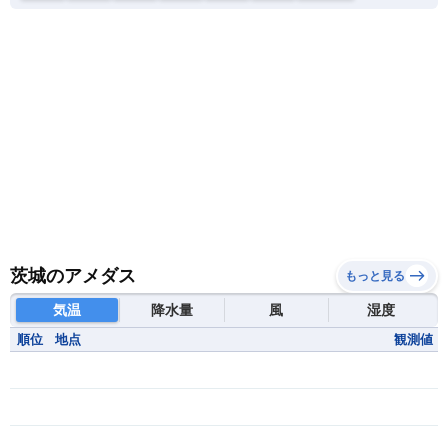
茨城のアメダス
もっと見る
気温
降水量
風
湿度
順位
地点
観測値