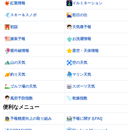
紅葉情報
イルミネーション
スキー＆スノボ
初日の出
初詣
天気痛予報
服装予報
お洗濯情報
紫外線情報
星空・天体情報
山の天気
空の天気
釣り天気
マリン天気
ゴルフ場の天気
スポーツ天気
風邪予防指数
乾燥指数
便利なメニュー
予報精度向上の取り組み
予報に関するFAQ