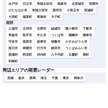
水戸市
日立市
常陸太田市
高萩市
北茨城市
笠間市
ひたちなか市
常陸大宮市
那珂市
小美玉市
茨城町
大洗町
城里町
東海村
大子町
南部
土浦市
古河市
石岡市
結城市
龍ケ崎市
下妻市
常総市
取手市
牛久市
つくば市
鹿嶋市
潮来市
守谷市
筑西市
坂東市
稲敷市
かすみがうら市
桜川市
神栖市
行方市
鉾田市
つくばみらい市
美浦村
阿見町
河内町
八千代町
五霞町
境町
利根町
周辺エリアの雨雲レーダー
茨城
栃木
群馬
埼玉
千葉
東京
神奈川