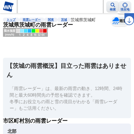
検索
現在地
天気
台風
雨雲レーダー
台風情報
地震情報
茨城県茨城町
警報・注意報
2週間天気
ラ
トップ
雨雲レーダー
関東
茨城
雨雲
茨城県茨城町の雨雲レーダー
明
る
い
【茨城の雨雲概況】目立った雨雲はありませ
暗
ん
い
「雨雲レーダー」は、最新の雨雲の動き、12時間、24時
薄
間と最大60時間先の予想を確認できます。
い
冬季にお役立ちの雨と雪の境目がわかる「雨雪レーダ
濃
ー」もご活用ください。
い
市区町村別の雨雲レーダー
北部