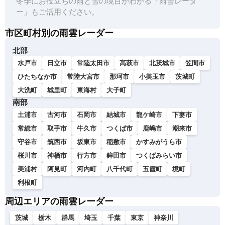
冬季にお役立ちの雨と雪の境目がわかる「雨雪レーダ
ー」もご活用ください。
市区町村別の雨雲レーダー
北部
水戸市
日立市
常陸太田市
高萩市
北茨城市
笠間市
ひたちなか市
常陸大宮市
那珂市
小美玉市
茨城町
大洗町
城里町
東海村
大子町
南部
土浦市
古河市
石岡市
結城市
龍ケ崎市
下妻市
常総市
取手市
牛久市
つくば市
鹿嶋市
潮来市
守谷市
筑西市
坂東市
稲敷市
かすみがうら市
桜川市
神栖市
行方市
鉾田市
つくばみらい市
美浦村
阿見町
河内町
八千代町
五霞町
境町
利根町
周辺エリアの雨雲レーダー
茨城
栃木
群馬
埼玉
千葉
東京
神奈川