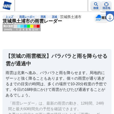
検索
現在地
天気
台風
雨雲レーダー
台風情報
地震情報
茨城県土浦市
警報・注意報
2週間天気
ラ
トップ
雨雲レーダー
関東
茨城
雨雲
茨城県土浦市の雨雲レーダー
明
る
い
【茨城の雨雲概況】パラパラと雨を降らせる
暗
雲が通過中
い
雨雲は北東へ進み、パラパラと雨を降らせます。局地的に
薄
ザーッと強く降ることもあります。個々の雨雲が通り過ぎ
い
るまでの目安の時間は、多くの場所で10-20分程度の予想で
濃
す。今日の16時頃にかけて雨雲がたびたび通過することが
い
あるでしょう。
「雨雲レーダー」は、最新の雨雲の動き、12時間、24時
間と最大60時間先の予想を確認できます。