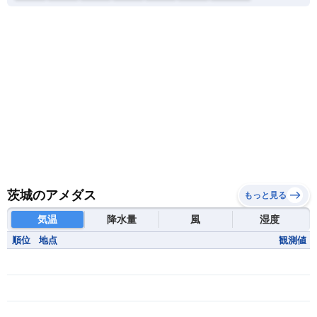
茨城のアメダス
もっと見る
気温
降水量
風
湿度
順位
地点
観測値