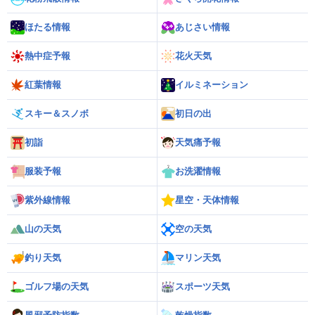
ほたる情報
あじさい情報
熱中症予報
花火天気
紅葉情報
イルミネーション
スキー＆スノボ
初日の出
初詣
天気痛予報
服装予報
お洗濯情報
紫外線情報
星空・天体情報
山の天気
空の天気
釣り天気
マリン天気
ゴルフ場の天気
スポーツ天気