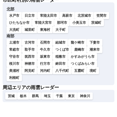
市区町村別の雨雲レーダー
北部
水戸市
日立市
常陸太田市
高萩市
北茨城市
笠間市
ひたちなか市
常陸大宮市
那珂市
小美玉市
茨城町
大洗町
城里町
東海村
大子町
南部
土浦市
古河市
石岡市
結城市
龍ケ崎市
下妻市
常総市
取手市
牛久市
つくば市
鹿嶋市
潮来市
守谷市
筑西市
坂東市
稲敷市
かすみがうら市
桜川市
神栖市
行方市
鉾田市
つくばみらい市
美浦村
阿見町
河内町
八千代町
五霞町
境町
利根町
周辺エリアの雨雲レーダー
茨城
栃木
群馬
埼玉
千葉
東京
神奈川