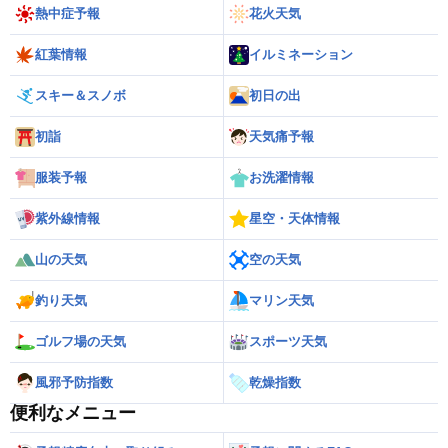
熱中症予報
花火天気
紅葉情報
イルミネーション
スキー＆スノボ
初日の出
初詣
天気痛予報
服装予報
お洗濯情報
紫外線情報
星空・天体情報
山の天気
空の天気
釣り天気
マリン天気
ゴルフ場の天気
スポーツ天気
風邪予防指数
乾燥指数
便利なメニュー