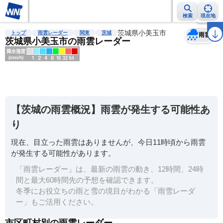
検索
現在地
天気
台風
雨雲レーダー
台風情報
地震情報
茨城県小美玉市
警報・注意報
2週間天気
ラ
トップ
雨雲レーダー
関東
茨城
雨雲
茨城県小美玉市の雨雲レーダー
明
る
い
【茨城の雨雲概況】雨雲が発生する可能性あ
暗
り
い
現在、目立った雨雲はありませんが、今日11時頃から雨雲
薄
が発生する可能性があります。
い
「雨雲レーダー」は、最新の雨雲の動き、12時間、24時
濃
間と最大60時間先の予想を確認できます。
い
冬季にお役立ちの雨と雪の境目がわかる「雨雪レーダ
ー」もご活用ください。