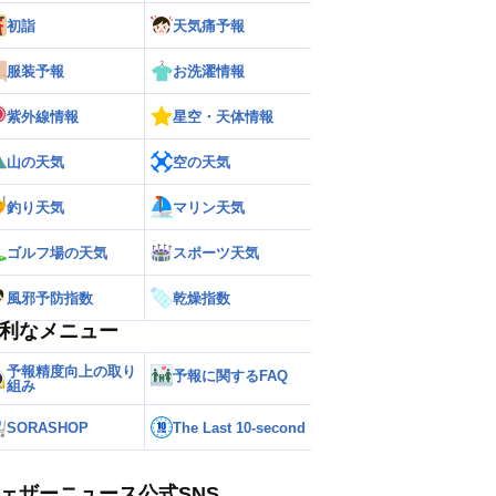
初詣
天気痛予報
服装予報
お洗濯情報
紫外線情報
星空・天体情報
山の天気
空の天気
釣り天気
マリン天気
ゴルフ場の天気
スポーツ天気
風邪予防指数
乾燥指数
利なメニュー
予報精度向上の取り
予報に関するFAQ
組み
SORASHOP
The Last 10-second
ェザーニュース公式SNS