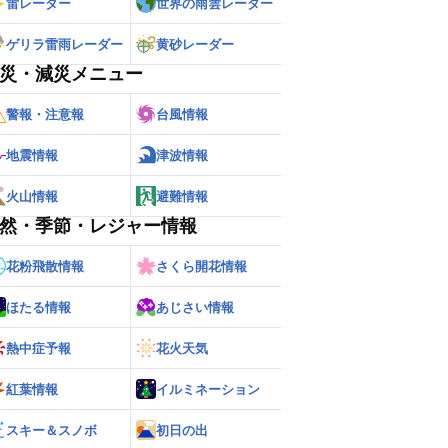
雷レーダー
世界の雨雲レーダー
ゲリラ雷雨レーダー
黄砂レーダー
災・減災メニュー
警報・注意報
台風情報
地震情報
津波情報
火山情報
避難情報
然・季節・レジャー情報
花粉飛散情報
さくら開花情報
ほたる情報
あじさい情報
ー
世界の雨雲レーダー
熱中症予報
花火天気
紅葉情報
イルミネーション
スキー＆スノボ
初日の出