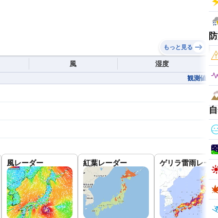
防
もっと見る
風
湿度
観測値
自
風レーダー
紅葉レーダー
ゲリラ雷雨レーダ