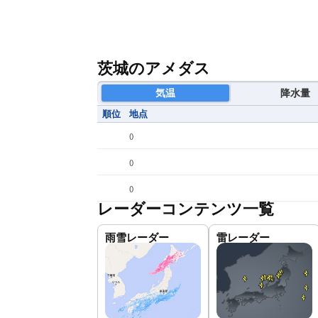
茨城のアメダス
気温
降水量
順位
地点
(
)
(
)
(
)
レーダーコンテンツ一覧
雨雪レーダー
雷レーダー