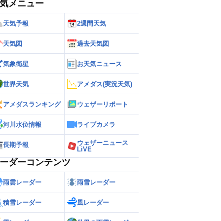
気メニュー
天気予報
2週間天気
天気図
過去天気図
気象衛星
お天気ニュース
世界天気
アメダス(実況天気)
アメダスランキング
ウェザーリポート
河川水位情報
ライブカメラ
ウェザーニュース
長期予報
LiVE
ーダーコンテンツ
雨雲レーダー
雨雪レーダー
積雪レーダー
風レーダー