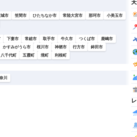
天
茨城市
笠間市
ひたちなか市
常陸大宮市
那珂市
小美玉市
市
下妻市
常総市
取手市
牛久市
つくば市
鹿嶋市
かすみがうら市
桜川市
神栖市
行方市
鉾田市
八千代町
五霞町
境町
利根町
奈川
レ