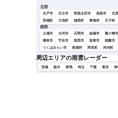
い
北部
水戸市
日立市
常陸太田市
高萩市
北
茨城町
大洗町
城里町
東海村
大子町
南部
土浦市
古河市
石岡市
結城市
龍ケ崎
潮来市
守谷市
筑西市
坂東市
稲敷市
つくばみらい市
美浦村
阿見町
河内町
周辺エリアの雨雲レーダー
茨城
栃木
群馬
埼玉
千葉
東京
神