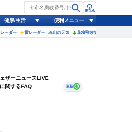
現在地
健康/生活
便利メニュー
風レーダー
雷レーダー
山の天気
花粉飛散情報
世界天気
ェザーニュースLiVE
に関するFAQ
更新