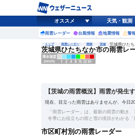
オススメ
天気・観測
雨雲レーダー
台風情報
地震情報
警
茨城県ひたち
トップ
雨雲レーダー
関東
茨城
茨城県ひたちなか市の雨雲レ
地図選択
背景色調整
明
る
い
【茨城の雨雲概況】雨雲が発生
暗
い
現在、目立った雨雲はありませんが、今日2
濃淡調整
「雨雲レーダー」は、最新の雨雲の動き、1
薄
冬季にお役立ちの雨と雪の境目がわかる「
い
市区町村別の雨雲レーダー
濃