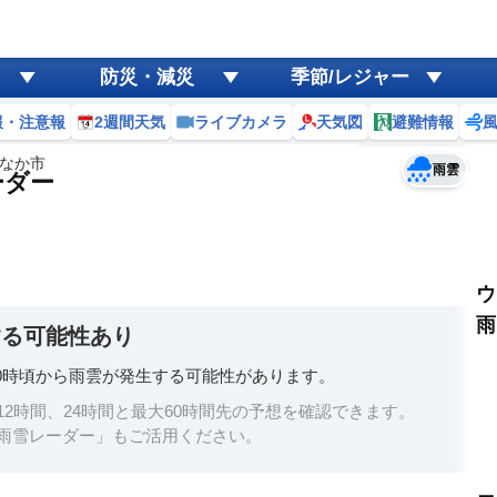
ゲリラ
風
防災・減災
季節/レジャー
黄砂
報・注意報
2週間天気
ライブカメラ
天気図
避難情報
予報士コメント
天気
台風
なか市
雨雲
ーダー
ウ
雨
する可能性あり
0時頃から雨雲が発生する可能性があります。
2時間、24時間と最大60時間先の予想を確認できます。
雨雪レーダー」もご活用ください。