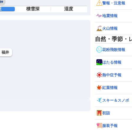
警報・注意報
照
積雪深
湿度
地震情報
火山情報
自然・季節・
花粉飛散情報
福井
ほたる情報
熱中症予報
紅葉情報
スキー＆スノボ
初詣
服装予報