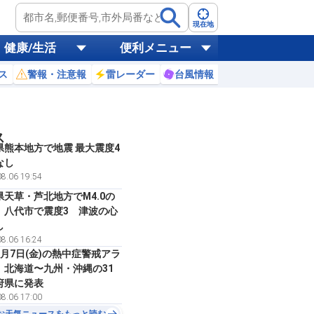
現在地
健康/生活
便利メニュー
ス
警報・注意報
雷レーダー
台風情報
お天気ニュース
ス
県熊本地方で地震 最大震度4
なし
8.06 19:54
県天草・芦北地方でM4.0の
 八代市で震度3 津波の心
し
8.06 16:24
8月7日(金)の熱中症警戒アラ
 北海道〜九州・沖縄の31
府県に発表
8.06 17:00
お天気ニュースをもっと読む