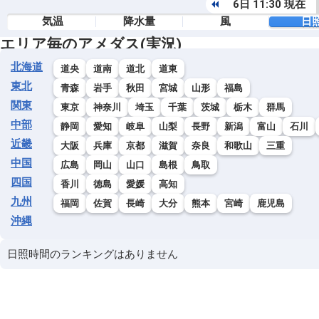
6日 11:30 現在
気温
降水量
風
日
エリア毎のアメダス(実況)
北海道
道央
道南
道北
道東
東北
青森
岩手
秋田
宮城
山形
福島
関東
東京
神奈川
埼玉
千葉
茨城
栃木
群馬
中部
静岡
愛知
岐阜
山梨
長野
新潟
富山
石川
近畿
大阪
兵庫
京都
滋賀
奈良
和歌山
三重
中国
広島
岡山
山口
島根
鳥取
四国
香川
徳島
愛媛
高知
九州
福岡
佐賀
長崎
大分
熊本
宮崎
鹿児島
沖縄
日照時間のランキングはありません