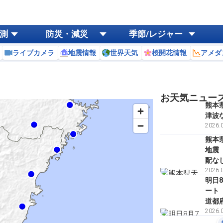
測
防災・減災
季節/レジャー
ライブカメラ
地震情報
世界天気
桜開花情報
アメダ
お天気ニュー
熊本
津波
2026.0
熊本
地震
配な
2026.0
明日
ート
道都
2026.0