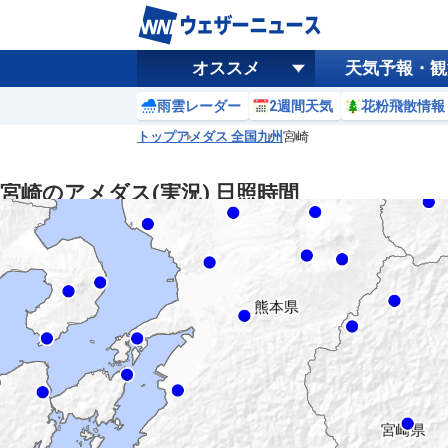
オススメ
天気予報・観
雨雲レーダー
2週間天気
花粉飛散情報
トップ
アメダス 全国
九州
宮崎
宮崎のアメダス(実況) 日照時間