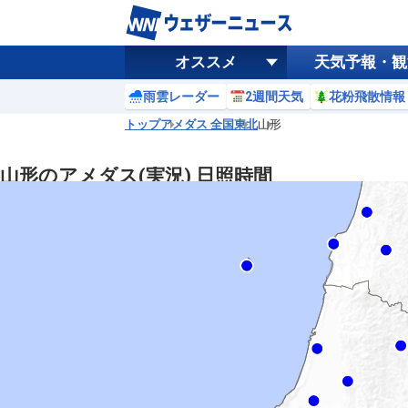
オススメ
天気予報・観
雨雲レーダー
2週間天気
花粉飛散情報
トップ
アメダス 全国
東北
山形
山形のアメダス(実況) 日照時間