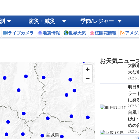
測
防災・減災
季節/レジャー
ライブカメラ
地震情報
世界天気
桜開花情報
アメダ
お天気ニュー
大阪
大な
2026.0
明日8
ラー
に発
2026.0
台風1
(火
めの
2026.0