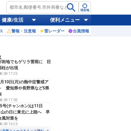
現在地
健康/生活
便利メニュー
ス
警報・注意報
雷レーダー
台風情報
お天気ニュース
ス
市街地でもゲリラ雷雨に 巨
雨柱が出現
8.09 17:25
月10日(月)の熱中症警戒ア
ト 愛知県や長野県など5県
表
8.09 17:05
5号(チャンホン)は11日
)・山の日に東北に上陸へ 早
台風対策を
8.09 16:23
お天気ニュースをもっと読む