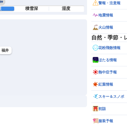
警報・注意報
照
積雪深
湿度
地震情報
火山情報
自然・季節・
花粉飛散情報
福井
ほたる情報
熱中症予報
紅葉情報
スキー＆スノボ
初詣
服装予報