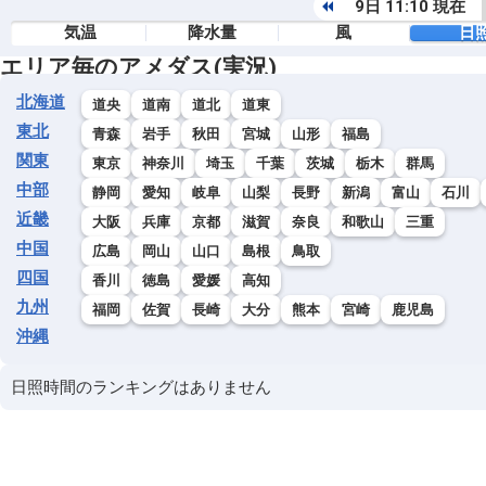
9日 11:10 現在
気温
降水量
風
日
エリア毎のアメダス(実況)
北海道
道央
道南
道北
道東
東北
青森
岩手
秋田
宮城
山形
福島
関東
東京
神奈川
埼玉
千葉
茨城
栃木
群馬
中部
静岡
愛知
岐阜
山梨
長野
新潟
富山
石川
近畿
大阪
兵庫
京都
滋賀
奈良
和歌山
三重
中国
広島
岡山
山口
島根
鳥取
四国
香川
徳島
愛媛
高知
九州
福岡
佐賀
長崎
大分
熊本
宮崎
鹿児島
沖縄
日照時間のランキングはありません