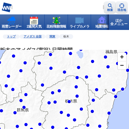
検索
現在地
ほか
全メニュー
雨雲レーダー
2週間天気
花粉飛散情報
ライブカメラ
地震情報
世界天
トップ
アメダス 全国
関東
栃木
栃木のアメダス(実況) 日照時間