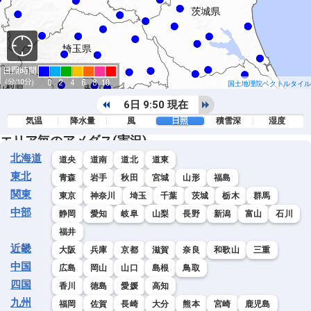
国土地理院ベクトルタイル
6日 9:50 現在
気温
降水量
風
日照
積雪深
湿度
エリア毎のアメダス(実況)
北海道
道央
道南
道北
道東
東北
青森
岩手
秋田
宮城
山形
福島
関東
東京
神奈川
埼玉
千葉
茨城
栃木
群馬
中部
静岡
愛知
岐阜
山梨
長野
新潟
富山
石川
福井
近畿
大阪
兵庫
京都
滋賀
奈良
和歌山
三重
中国
広島
岡山
山口
島根
鳥取
四国
香川
徳島
愛媛
高知
九州
福岡
佐賀
長崎
大分
熊本
宮崎
鹿児島