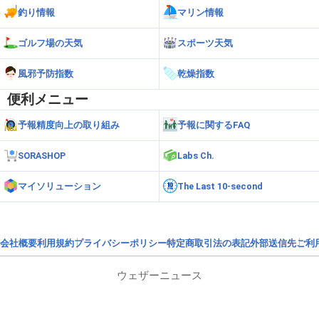
釣り情報
マリン情報
ゴルフ場の天気
スポーツ天気
風邪予防指数
乾燥指数
便利メニュー
予報精度向上の取り組み
予報に関するFAQ
SORASHOP
Labs Ch.
マイソリューション
The Last 10-second
会社概要
利用規約
プライバシーポリシー
特定商取引法の表記
外部送信先
ご利
ウェザーニュース