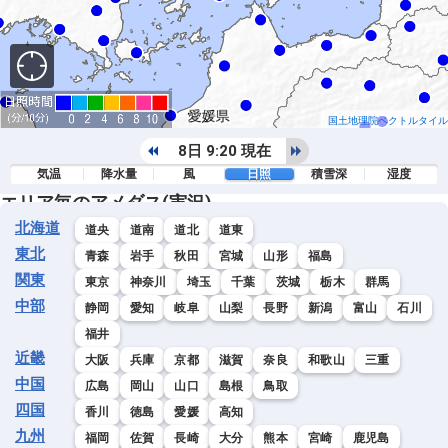
国土地理院ベクトルタイル
8日 9:20 現在
気温
降水量
風
日照
積雪深
湿度
エリア毎のアメダス(実況)
北海道
道央
道南
道北
道東
東北
青森
岩手
秋田
宮城
山形
福島
関東
東京
神奈川
埼玉
千葉
茨城
栃木
群馬
中部
静岡
愛知
岐阜
山梨
長野
新潟
富山
石川
福井
近畿
大阪
兵庫
京都
滋賀
奈良
和歌山
三重
中国
広島
岡山
山口
島根
鳥取
四国
香川
徳島
愛媛
高知
九州
福岡
佐賀
長崎
大分
熊本
宮崎
鹿児島