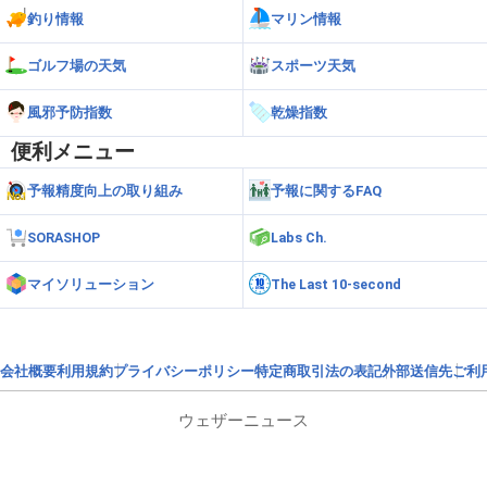
釣り情報
マリン情報
ゴルフ場の天気
スポーツ天気
風邪予防指数
乾燥指数
便利メニュー
予報精度向上の取り組み
予報に関するFAQ
SORASHOP
Labs Ch.
マイソリューション
The Last 10-second
会社概要
利用規約
プライバシーポリシー
特定商取引法の表記
外部送信先
ご利
ウェザーニュース