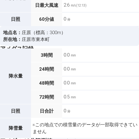
2.6
日最大風速
m/s (12:13)
0
日照
60分値
分
地点名：
庄原（標高：300m）
所在地：
庄原市東本町
アメダス記録
0.0
3時間
mm
0.0
24時間
mm
降水量
0.0
48時間
mm
0.5
72時間
mm
0
日照
日合計
分
※この地点での積雪量のデータが一部取得できてい
降雪量
ません