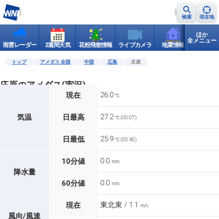
検索
現在地
ほか
全メニュー
雨雲レーダー
2週間天気
花粉飛散情報
ライブカメラ
地震情報
世界天
トップ
アメダス 全国
中国
広島
庄原
庄原のアメダス(実況)
26.0
現在
℃
27.2
気温
日最高
℃ (00:07)
25.9
日最低
℃ (00:40)
0.0
10分値
mm
降水量
0.0
60分値
mm
東北東 / 1.1
現在
m/s
風向/風速