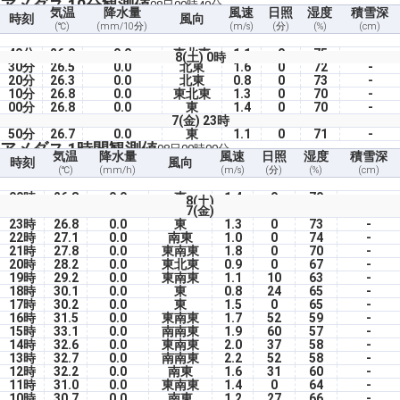
アメダス 10分観測値
08日00時40分
気温
降水量
風速
日照
湿度
積雪深
時刻
風向
(℃)
(mm/10分)
(m/s)
(分)
(%)
(cm)
40分
26.0
0.0
東北東
1.1
0
75
-
8(土) 0時
30分
26.5
0.0
北東
1.6
0
72
-
20分
26.3
0.0
北東
0.8
0
73
-
10分
26.8
0.0
東北東
1.3
0
70
-
00分
26.8
0.0
東
1.4
0
70
-
7(金) 23時
50分
26.7
0.0
東
1.1
0
71
-
アメダス 1時間観測値
08日00時00分
気温
降水量
風速
日照
湿度
積雪深
時刻
風向
(℃)
(mm/h)
(m/s)
(分)
(%)
(cm)
00時
26.8
0.0
東
1.4
0
70
-
8(土)
7(金)
23時
26.8
0.0
東
1.3
0
73
-
22時
27.1
0.0
南東
1.0
0
74
-
21時
27.8
0.0
東南東
1.8
0
70
-
20時
28.2
0.0
東北東
0.9
0
67
-
19時
29.2
0.0
東南東
1.1
10
63
-
18時
30.1
0.0
東
0.8
24
65
-
17時
30.2
0.0
東
1.5
0
65
-
16時
31.5
0.0
東南東
1.7
52
59
-
15時
33.1
0.0
南南東
1.9
60
57
-
14時
32.6
0.0
東南東
2.0
37
58
-
13時
32.7
0.0
南南東
2.2
52
58
-
12時
32.2
0.0
南東
1.6
31
60
-
11時
31.0
0.0
東南東
1.4
0
64
-
10時
30.7
0.0
南東
1.2
27
66
-