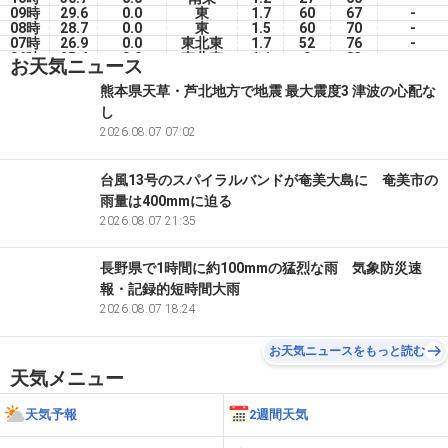
09時
29.6
0.0
東
1.7
60
67
-
08時
28.7
0.0
東
1.5
60
70
-
07時
26.9
0.0
東北東
1.7
52
76
-
06時
25.4
0.0
東北東
1.1
0
83
-
お天気ニュース
05時
25.8
0.0
東南東
1.3
0
80
-
04時
26.0
0.0
東
2.2
0
78
-
熊本県天草・芦北地方で地震 最大震度3 津波の心配な
03時
25.8
0.0
東
0.9
0
79
-
し
02時
26.4
0.0
東南東
1.1
0
77
-
01時
26.1
2026.08.07 07:02
0.0
東
1.1
0
79
-
台風13号のスパイラルバンドが奄美大島に 奄美市の
雨量は400mmに迫る
2026.08.07 21:35
長野県で1時間に約100mmの猛烈な雨 気象防災速
報・記録的短時間大雨
2026.08.07 18:24
お天気ニュースをもっと読む
天気メニュー
天気予報
2週間天気