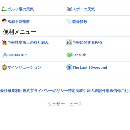
ゴルフ場の天気
スポーツ天気
風邪予防指数
乾燥指数
便利メニュー
予報精度向上の取り組み
予報に関するFAQ
SORASHOP
Labs Ch.
マイソリューション
The Last 10-second
会社概要
利用規約
プライバシーポリシー
特定商取引法の表記
外部送信先
ご利
ウェザーニュース