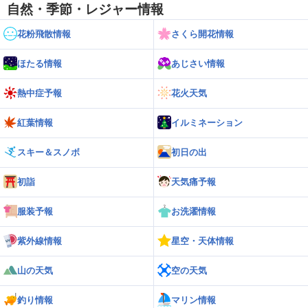
自然・季節・レジャー情報
花粉飛散情報
さくら開花情報
ほたる情報
あじさい情報
熱中症予報
花火天気
紅葉情報
イルミネーション
スキー＆スノボ
初日の出
初詣
天気痛予報
服装予報
お洗濯情報
紫外線情報
星空・天体情報
山の天気
空の天気
釣り情報
マリン情報