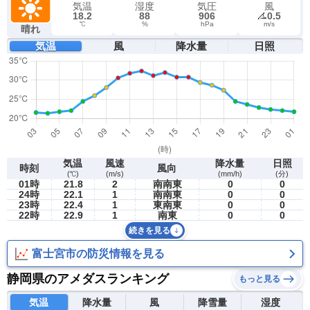
気温
湿度
気圧
風
18.2
88
906
0.5
℃
%
hPa
m/s
晴れ
気温
風
降水量
日照
気温
風速
降水量
日照
時刻
風向
(℃)
(m/s)
(mm/h)
(分)
01時
21.8
2
南南東
0
0
24時
22.1
1
南南東
0
0
23時
22.4
1
東南東
0
0
22時
22.9
1
南東
0
0
続きを見る
富士宮市の防災情報を見る
静岡県のアメダスランキング
もっと見る
気温
降水量
風
降雪量
湿度