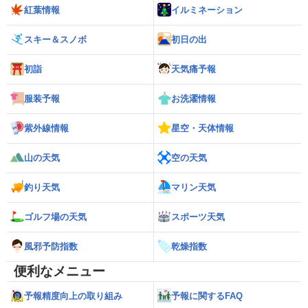
紅葉情報
イルミネーション
スキー＆スノボ
初日の出
初詣
天気痛予報
服装予報
お洗濯情報
紫外線情報
星空・天体情報
山の天気
空の天気
釣り天気
マリン天気
ゴルフ場の天気
スポーツ天気
風邪予防指数
乾燥指数
便利なメニュー
予報精度向上の取り組み
予報に関するFAQ