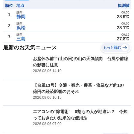
順位
地点
観測値
静岡
00:55
1
静岡
28.9℃
静岡
00:06
2
浜松
28.1℃
静岡
00:15
3
三島
27.8℃
最新のお天気ニュース
もっと読む
お盆休み前半(山の日)の山の天気傾向 台風や前線
の影響に注意
2026.08.06 14:10
【台風13号】交通・観光・農業・漁業など約107
億円の経済影響のおそれ
2026.08.06 10:15
エアコンの“節電術” 6割もの人が勘違い？ 今知
っておきたい効果的な使用法
2026.08.06 07:00