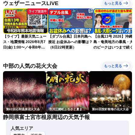
ウェザーニュースLiVE
もっと見る
ライブ放送中
【ライブ】最新天気ニュー
【ダブル台風】日本列島へ
【台風13号 2026】沖縄
ス・地震情報 2026年8月7
接近 お盆休みへの影響は？
島・奄美地方の暴風・大
日(金) 1:00〜／令和8年熊
（6日22時更新）
のピークはいつまで続く
本地震情報 台風13号が沖
（6日18時更新）
縄に接近〈ウェザーニュー
スLiVE〉
中部の人気の花火大会
もっと見る
第62回石和温泉花火大会
市川三郷町ふるさと夏まつり第38回神明の花火大会
第80回按針祭海の花火大会
静岡県富士宮市根原周辺の天気予報
人気エリア