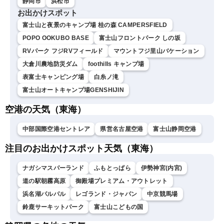
静岡市
浜松市
お出かけスポット
富士山と夜景のキャンプ場 桂の森 CAMPERSFIELD
POPO OOKUBO BASE
富士山フロントパーク しの坂
RVパーク フジRVフィールド
マウントフジ里山バケーション
大倉川農地防災ダム
foothills キャンプ場
表富士キャンピング場
白糸ノ滝
富士山オートキャンプ場GENSHIJIN
空港の天気（東海）
中部国際空港セントレア
県営名古屋空港
富士山静岡空港
注目のお出かけスポット天気（東海）
ナガシマスパーランド
ふもとっぱら
伊勢神宮(内宮)
道の駅朝霧高原
御殿場プレミアム・アウトレット
浜名湖パルパル
レゴランド・ジャパン
中京競馬場
鈴鹿サーキットパーク
富士山こどもの国