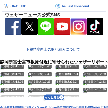
SORASHOP
The Last 10-second
ウェザーニュース公式SNS
予報精度向上の取り組みについて
静岡県富士宮市根原付近に寄せられたウェザーリポー
8月6日(木)15:39
8月6日(木)13:41
8月6日(木)13:08
8月6日(木)12:59
8月6日(木)12:41
8月6日(木)12:33
8月6日(木)12:31
8月6日(木)12:29
8月6日(木)12:26
8月6日(木)12:25
8月6日(木)12:24
8月6日(木)12:23
8月6日(木)12:22
8月6日(木)12:20
8月6日(木)11:45
8月6日(木)11:20
8月6日(木)10:34
8月6日(木)10:24
8月6日(木)10:24
もっと見る
会社概要
利用規約
プライバシーポリシー
特定商取引法の表記
外部送信先
ご利