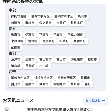
静岡県の各地の天気
中部
静岡市葵区
静岡市駿河区
静岡市清水区
島田市
焼津市
藤枝市
牧之原市
吉田町
川根本町
伊豆
熱海市
伊東市
下田市
伊豆市
伊豆の国市
東伊豆町
河津町
南伊豆町
松崎町
西伊豆町
函南町
東部
沼津市
三島市
富士宮市
富士市
御殿場市
裾野市
清水町
長泉町
小山町
西部
浜松市中央区
浜松市浜名区
浜松市天竜区
磐田市
掛川市
袋井市
湖西市
御前崎市
菊川市
森町
お天気ニュース
もっと読む
熊本県熊本地方で地震 最大震度4 津波なし