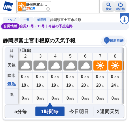
静岡県富士宮市根原
29
/
18
検索
現在地
雨雲レーダー
台風情報
地震情報
警報・注意報
2週間天気
ラ
静岡県富士宮市根原
トップ
中部
静岡県
台風情報
台風13号・15号｜今後の予想進路
静岡県富士宮市根原の天気予報
最新見解
日
7日(金)
1
2
3
4
5
6
7
8
時
天気
降水
0
0
0
0
0
0
0
0
0
ミリ
ミリ
ミリ
ミリ
ミリ
ミリ
ミリ
ミリ
気温
18
18
19
19
19
20
20
24
2
℃
℃
℃
℃
℃
℃
℃
℃
風
0
0
0
0
0
0
0
0
1
m/s
m/s
m/s
m/s
m/s
m/s
m/s
m/s
5分毎
1時間毎
今日明日
2週間天気