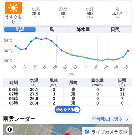
気温
湿度
気圧
風
29.8
69
998
2.7
うすぐも
℃
%
hPa
m/s
り
気温
風
降水量
日照
気温
風速
降水量
日照
時刻
風向
(℃)
(m/s)
(mm/h)
(分)
08時
30.1
3
東
0
39
07時
27.5
3
東
0
31
06時
26.9
3
東
0
7
05時
26.4
2
東
0
0
続きを見る
雨雲レーダー
60時間先まで見る