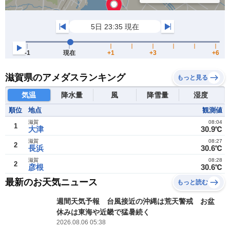
滋賀県のアメダスランキング
もっと見る
気温
降水量
風
降雪量
湿度
順位
地点
観測値
滋賀
08:04
1
大津
30.9℃
滋賀
08:27
2
長浜
30.6℃
滋賀
08:28
2
彦根
30.6℃
最新のお天気ニュース
もっと読む
週間天気予報 台風接近の沖縄は荒天警戒 お盆
休みは東海や近畿で猛暑続く
2026.08.06 05:38