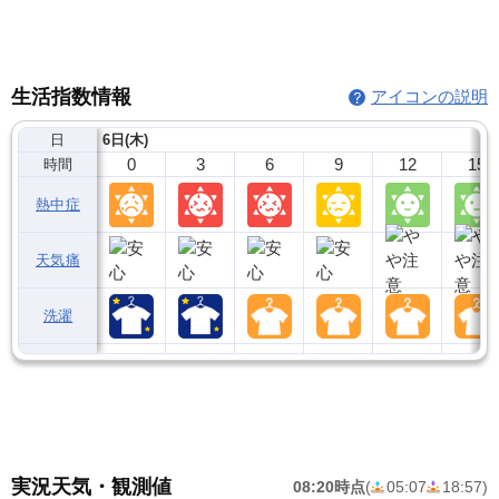
生活指数情報
アイコンの説明
日
6日(木)
0
3
6
9
12
15
時間
熱中症
天気痛
洗濯
実況天気・観測値
08:20時点
(
05:07
18:57
)