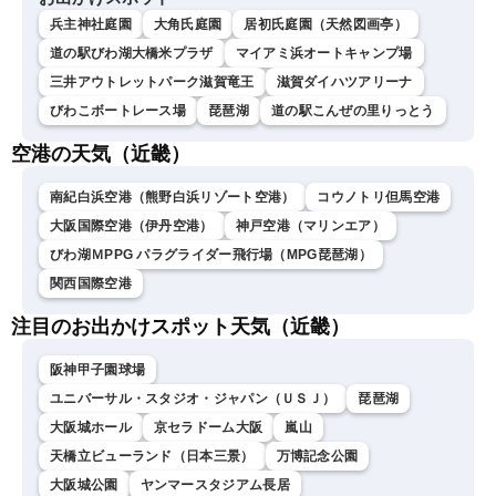
兵主神社庭園
大角氏庭園
居初氏庭園（天然図画亭）
道の駅びわ湖大橋米プラザ
マイアミ浜オートキャンプ場
三井アウトレットパーク滋賀竜王
滋賀ダイハツアリーナ
びわこボートレース場
琵琶湖
道の駅こんぜの里りっとう
空港の天気（近畿）
南紀白浜空港（熊野白浜リゾート空港）
コウノトリ但馬空港
大阪国際空港（伊丹空港）
神戸空港（マリンエア）
びわ湖ＭPPG パラグライダー飛行場（MPG琵琶湖）
関西国際空港
注目のお出かけスポット天気（近畿）
阪神甲子園球場
ユニバーサル・スタジオ・ジャパン（ＵＳＪ）
琵琶湖
大阪城ホール
京セラドーム大阪
嵐山
天橋立ビューランド（日本三景）
万博記念公園
大阪城公園
ヤンマースタジアム長居