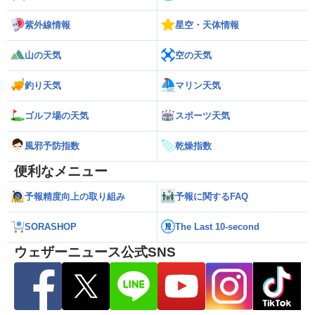
紫外線情報
星空・天体情報
山の天気
空の天気
釣り天気
マリン天気
ゴルフ場の天気
スポーツ天気
風邪予防指数
乾燥指数
便利なメニュー
予報精度向上の取り組み
予報に関するFAQ
SORASHOP
The Last 10-second
ウェザーニュース公式SNS