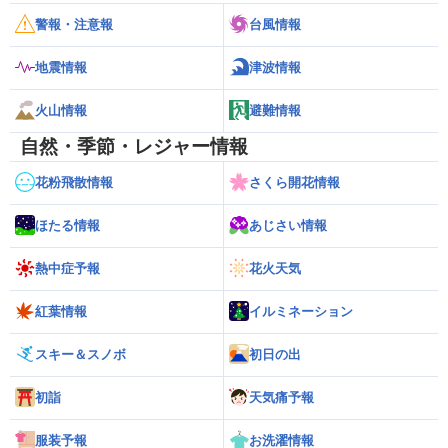
警報・注意報
台風情報
地震情報
津波情報
火山情報
避難情報
自然・季節・レジャー情報
花粉飛散情報
さくら開花情報
ほたる情報
あじさい情報
熱中症予報
花火天気
紅葉情報
イルミネーション
スキー＆スノボ
初日の出
初詣
天気痛予報
服装予報
お洗濯情報