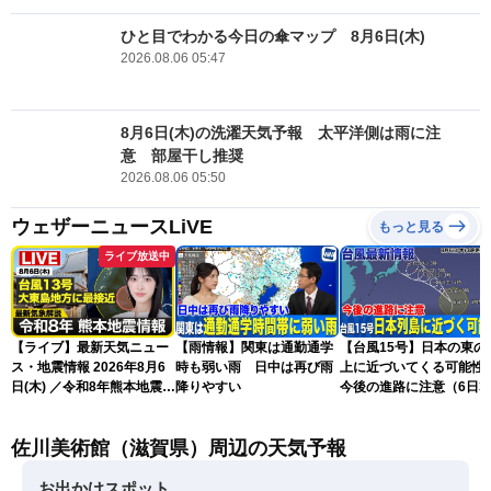
ひと目でわかる今日の傘マップ 8月6日(木)
2026.08.06 05:47
8月6日(木)の洗濯天気予報 太平洋側は雨に注
意 部屋干し推奨
2026.08.06 05:50
ウェザーニュースLiVE
もっと見る
ライブ放送中
【ライブ】最新天気ニュー
【雨情報】関東は通勤通学
【台風15号】日本の東の
ス・地震情報 2026年8月6
時も弱い雨 日中は再び雨
上に近づいてくる可能
日(木) ／令和8年熊本地震情
降りやすい
今後の進路に注意（6日3
報／台風13号が大東島地方
更新）
に最接近 沖縄は荒天警戒
佐川美術館（滋賀県）周辺の天気予報
〈ウェザーニュースLiVEサ
ンシャイン・松本真央／山
口剛央〉
お出かけスポット