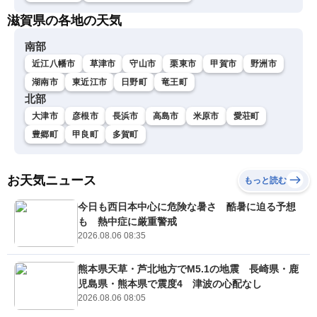
滋賀県の各地の天気
南部
近江八幡市
草津市
守山市
栗東市
甲賀市
野洲市
湖南市
東近江市
日野町
竜王町
北部
大津市
彦根市
長浜市
高島市
米原市
愛荘町
豊郷町
甲良町
多賀町
お天気ニュース
もっと読む
今日も西日本中心に危険な暑さ 酷暑に迫る予想
も 熱中症に厳重警戒
2026.08.06 08:35
熊本県天草・芦北地方でM5.1の地震 長崎県・鹿
児島県・熊本県で震度4 津波の心配なし
2026.08.06 08:05