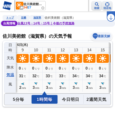
佐川美術館（滋賀県）
34
/
27
検索
現在地
雨雲レーダー
台風情報
地震情報
警報・注意報
2週間天気
ラ
佐川美術館（滋賀県）
トップ
近畿
滋賀県
台風情報
台風13号・14号・15号｜今後の予想進路
佐川美術館（滋賀県）の天気予報
最新見解
日
6日(木)
8
9
10
11
12
13
14
15
時
天気
降水
0
0
0
0
0
0
0
0
0
ミリ
ミリ
ミリ
ミリ
ミリ
ミリ
ミリ
ミリ
気温
30
31
32
33
33
34
34
34
3
℃
℃
℃
℃
℃
℃
℃
℃
風
2
2
3
3
3
3
3
3
3
m/s
m/s
m/s
m/s
m/s
m/s
m/s
m/s
5分毎
1時間毎
今日明日
2週間天気