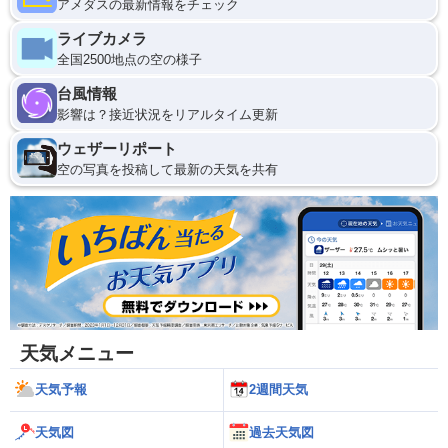
アメダスの最新情報をチェック
ライブカメラ
全国2500地点の空の様子
台風情報
影響は？接近状況をリアルタイム更新
ウェザーリポート
空の写真を投稿して最新の天気を共有
天気メニュー
天気予報
2週間天気
天気図
過去天気図