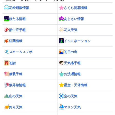
花粉飛散情報
さくら開花情報
ほたる情報
あじさい情報
熱中症予報
花火天気
紅葉情報
イルミネーション
スキー＆スノボ
初日の出
初詣
天気痛予報
服装予報
お洗濯情報
紫外線情報
星空・天体情報
山の天気
空の天気
釣り天気
マリン天気