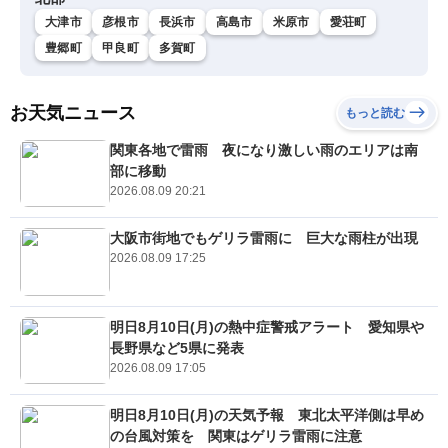
大津市
彦根市
長浜市
高島市
米原市
愛荘町
豊郷町
甲良町
多賀町
お天気ニュース
もっと読む
関東各地で雷雨 夜になり激しい雨のエリアは南
部に移動
2026.08.09 20:21
大阪市街地でもゲリラ雷雨に 巨大な雨柱が出現
2026.08.09 17:25
明日8月10日(月)の熱中症警戒アラート 愛知県や
長野県など5県に発表
2026.08.09 17:05
明日8月10日(月)の天気予報 東北太平洋側は早め
の台風対策を 関東はゲリラ雷雨に注意