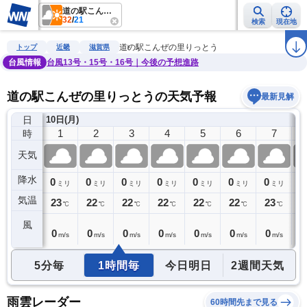
道の駅こんぜの里りっとう
32
/
21
検索
現在地
雨雲レーダー
台風情報
地震情報
警報・注意報
2週間天気
ラ
道の駅こんぜの里りっとう
トップ
近畿
滋賀県
台風情報
台風13号・15号・16号｜今後の予想進路
道の駅こんぜの里りっとうの天気予報
最新見解
日
)
10日(月)
0
1
2
3
4
5
6
7
時
天気
降水
0
0
0
0
0
0
0
0
0
ミリ
ミリ
ミリ
ミリ
ミリ
ミリ
ミリ
ミリ
気温
23
23
22
22
22
22
22
23
2
℃
℃
℃
℃
℃
℃
℃
℃
風
0
0
0
0
0
0
0
0
1
m/s
m/s
m/s
m/s
m/s
m/s
m/s
m/s
5分毎
1時間毎
今日明日
2週間天気
雨雲レーダー
60時間先まで見る