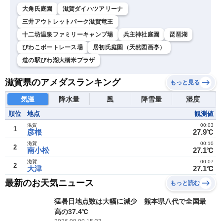
大角氏庭園
滋賀ダイハツアリーナ
三井アウトレットパーク滋賀竜王
十二坊温泉ファミリーキャンプ場
兵主神社庭園
琵琶湖
びわこボートレース場
居初氏庭園（天然図画亭）
道の駅びわ湖大橋米プラザ
滋賀県のアメダスランキング
もっと見る
気温
降水量
風
降雪量
湿度
順位
地点
観測値
滋賀
00:03
1
彦根
27.9℃
滋賀
00:10
2
南小松
27.1℃
滋賀
00:07
2
大津
27.1℃
最新のお天気ニュース
もっと読む
猛暑日地点数は大幅に減少 熊本県八代で全国最
高の37.4℃