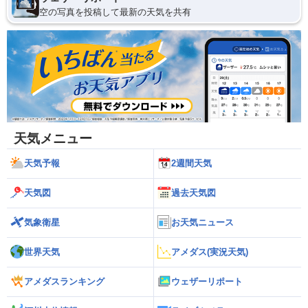
空の写真を投稿して最新の天気を共有
天気メニュー
天気予報
2週間天気
天気図
過去天気図
気象衛星
お天気ニュース
世界天気
アメダス(実況天気)
アメダスランキング
ウェザーリポート