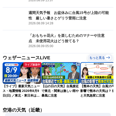
2026.08.09 15:37
週間天気予報 お盆休みに台風15号が上陸の可能
性 厳しい暑さとゲリラ雷雨に注意
2026.08.09 14:28
「おもちゃ花火」を楽しむためのマナーや注意
点 未使用花火はどう捨てる？
2026.08.09 05:00
ウェザーニュースLiVE
もっと見る
ライブ放送中
【ライブ】最新天気ニュー
【山の日の天気】台風接近
【熊本の天気】台風15号
ス・地震情報 2026年8月9
で東北・関東は激しい雨や
影響で熊本の天気は？ 猛
日(日) ／東北・東日本は急
暴風に注意
と天気急変に注意
な雷雨に注意〈ウェザーニ
ュースLiVEムーン・駒木結
空港の天気（近畿）
衣／芳野達郎〉