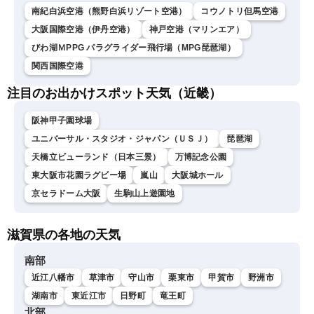
南紀白浜空港（熊野白浜リゾート空港）
コウノトリ但馬空港
大阪国際空港（伊丹空港）
神戸空港（マリンエア）
びわ湖ＭPPG パラグライダー飛行場（MPG琵琶湖）
関西国際空港
注目のお出かけスポット天気（近畿）
阪神甲子園球場
ユニバーサル・スタジオ・ジャパン（ＵＳＪ）
琵琶湖
天橋立ビューランド（日本三景）
万博記念公園
東大阪市花園ラグビー場
嵐山
大阪城ホール
京セラドーム大阪
生駒山上遊園地
滋賀県の各地の天気
南部
近江八幡市
草津市
守山市
栗東市
甲賀市
野洲市
湖南市
東近江市
日野町
竜王町
北部