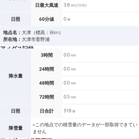
3.8
日最大風速
m/s (13:50)
0
日照
60分値
分
地点名：
大津（標高：86m）
所在地：
大津市萱野浦
アメダス記録
0.0
3時間
mm
0.0
24時間
mm
降水量
0.0
48時間
mm
0.5
72時間
mm
518
日照
日合計
分
※この地点での積雪量のデータが一部取得できてい
降雪量
ません