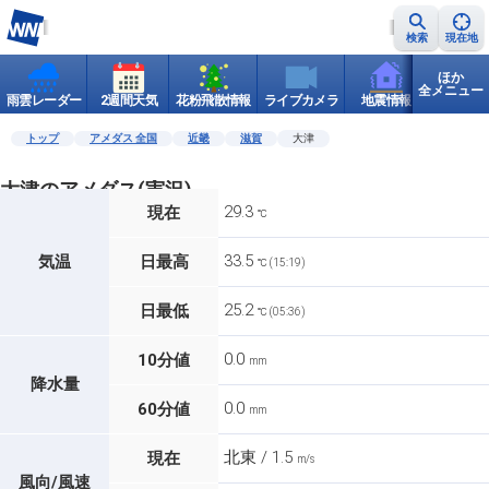
検索
現在地
ほか
全メニュー
雨雲レーダー
2週間天気
花粉飛散情報
ライブカメラ
地震情報
世界天
トップ
アメダス 全国
近畿
滋賀
大津
大津のアメダス(実況)
29.3
現在
℃
33.5
気温
日最高
℃ (15:19)
25.2
日最低
℃ (05:36)
0.0
10分値
mm
降水量
0.0
60分値
mm
北東 / 1.5
現在
m/s
風向/風速