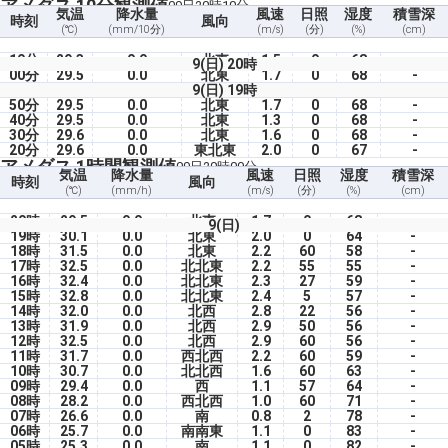
アメダス 10分観測値
09日20時10分
気温
降水量
風速
日照
湿度
積雪深
時刻
風向
(℃)
(mm/10分)
(m/s)
(分)
(%)
(cm)
10分
29.3
0.0
北東
1.5
0
68
-
9(日) 20時
00分
29.5
0.0
北東
1.7
0
68
-
9(日) 19時
50分
29.5
0.0
北東
1.7
0
68
-
40分
29.5
0.0
北東
1.3
0
68
-
30分
29.6
0.0
北東
1.6
0
68
-
20分
29.6
0.0
東北東
2.0
0
67
-
アメダス 1時間観測値
09日20時00分
気温
降水量
風速
日照
湿度
積雪深
時刻
風向
(℃)
(mm/h)
(m/s)
(分)
(%)
(cm)
20時
29.5
0.0
北東
1.7
0
68
-
9(日)
19時
30.1
0.0
北東
2.0
0
64
-
18時
31.5
0.0
北東
2.2
60
58
-
17時
32.5
0.0
北北東
2.2
55
55
-
16時
32.4
0.0
北北東
2.3
27
59
-
15時
32.8
0.0
北北東
2.4
5
57
-
14時
32.0
0.0
北西
2.8
22
56
-
13時
31.9
0.0
北西
2.9
50
56
-
12時
32.5
0.0
北西
2.9
60
56
-
11時
31.7
0.0
西北西
2.2
60
59
-
10時
30.7
0.0
北北西
1.6
60
63
-
09時
29.4
0.0
西
1.1
57
64
-
08時
28.2
0.0
西北西
1.0
60
71
-
07時
26.6
0.0
南
0.8
2
78
-
06時
25.7
0.0
南南東
1.1
0
83
-
05時
25.3
0.0
南
1.1
0
82
-