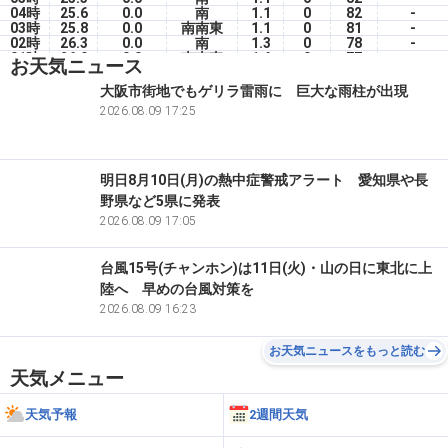
04時
25.6
0.0
南
1.1
0
82
-
03時
25.8
0.0
南南東
1.1
0
81
-
02時
26.3
0.0
南
1.3
0
78
-
01時
26.9
0.0
南南東
1.6
0
77
-
お天気ニュース
00時
27.3
0.0
南東
1.2
0
75
-
8(土)
大阪市街地でもゲリラ雷雨に 巨大な雨柱が出現
23時
27.9
0.0
南東
1.3
0
71
-
2026.08.09 17:25
22時
28.6
0.0
南東
1.4
0
69
-
21時
29.2
0.0
南
1.3
0
67
-
明日8月10日(月)の熱中症警戒アラート 愛知県や長
野県など5県に発表
2026.08.09 17:05
台風15号(チャンホン)は11日(火)・山の日に東北に上
陸へ 早めの台風対策を
2026.08.09 16:23
お天気ニュースをもっと読む
天気メニュー
天気予報
2週間天気