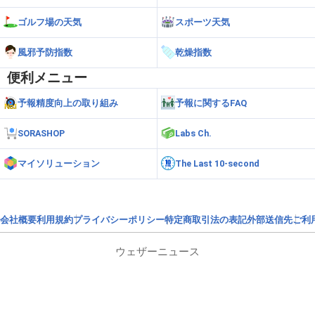
ゴルフ場の天気
スポーツ天気
風邪予防指数
乾燥指数
便利メニュー
予報精度向上の取り組み
予報に関するFAQ
SORASHOP
Labs Ch.
マイソリューション
The Last 10-second
会社概要
利用規約
プライバシーポリシー
特定商取引法の表記
外部送信先
ご利
ウェザーニュース