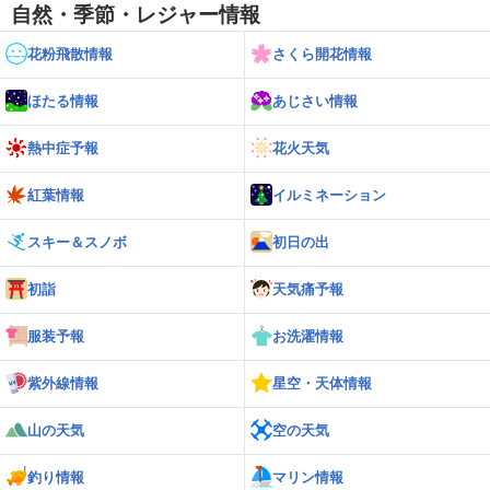
自然・季節・レジャー情報
花粉飛散情報
さくら開花情報
ほたる情報
あじさい情報
熱中症予報
花火天気
紅葉情報
イルミネーション
スキー＆スノボ
初日の出
初詣
天気痛予報
服装予報
お洗濯情報
紫外線情報
星空・天体情報
山の天気
空の天気
釣り情報
マリン情報