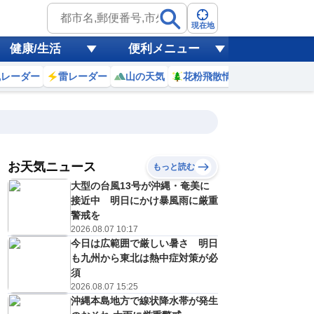
現在地
健康/生活
便利メニュー
風レーダー
雷レーダー
山の天気
花粉飛散情報
世界天気
お天気ニュース
もっと読む
大型の台風13号が沖縄・奄美に
6
7
8
9
10
11
12
13
接近中 明日にかけ暴風雨に厳重
警戒を
2026.08.07 10:17
今日は広範囲で厳しい暑さ 明日
0
0
0
0
0
0
0
0
ミリ
ミリ
ミリ
ミリ
ミリ
ミリ
ミリ
ミリ
ミリ
も九州から東北は熱中症対策が必
26
26
29
31
32
33
34
35
℃
℃
℃
℃
℃
℃
℃
℃
℃
須
2026.08.07 15:25
0
0
1
1
1
1
1
2
沖縄本島地方で線状降水帯が発生
/s
m/s
m/s
m/s
m/s
m/s
m/s
m/s
m/s