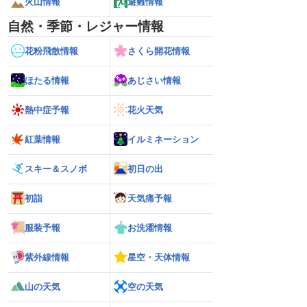
火山情報
避難情報
自然・季節・レジャー情報
花粉飛散情報
さくら開花情報
ほたる情報
あじさい情報
熱中症予報
花火天気
紅葉情報
イルミネーション
スキー＆スノボ
初日の出
初詣
天気痛予報
服装予報
お洗濯情報
紫外線情報
星空・天体情報
山の天気
空の天気