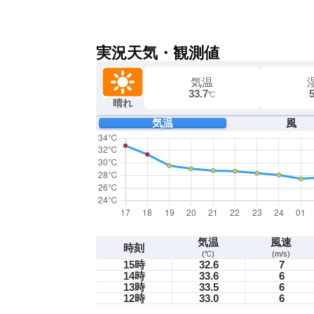
実況天気・観測値
気温
33.7
℃
晴れ
気温
風
気温
風速
時刻
(℃)
(m/s)
15時
32.6
7
14時
33.6
6
13時
33.5
6
12時
33.0
6