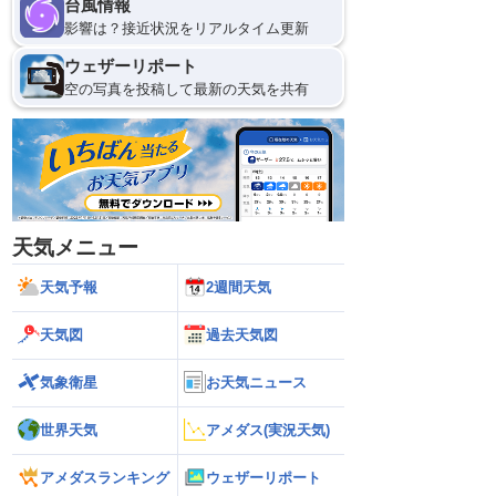
台風情報
影響は？接近状況をリアルタイム更新
ウェザーリポート
空の写真を投稿して最新の天気を共有
天気メニュー
天気予報
2週間天気
天気図
過去天気図
気象衛星
お天気ニュース
世界天気
アメダス(実況天気)
アメダスランキング
ウェザーリポート