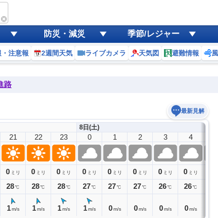
防災・減災
季節/レジャー
報・注意報
2週間天気
ライブカメラ
天気図
避難情報
進路
最新見解
8日(土)
21
22
23
0
1
2
3
4
5
0
0
0
0
0
0
0
0
0
ミリ
ミリ
ミリ
ミリ
ミリ
ミリ
ミリ
ミリ
28
28
28
27
27
27
26
26
26
℃
℃
℃
℃
℃
℃
℃
℃
1
1
1
1
0
0
0
0
0
m/s
m/s
m/s
m/s
m/s
m/s
m/s
m/s
m