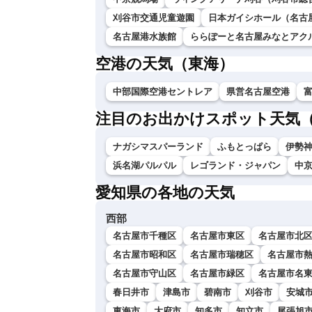
刈谷市交通児童遊園
日本ガイシホール（名古
名古屋港水族館
ららぽーと名古屋みなとアク
空港の天気（東海）
中部国際空港セントレア
県営名古屋空港
注目のお出かけスポット天気
ナガシマスパーランド
ふもとっぱら
伊勢神
浜名湖パルパル
レゴランド・ジャパン
中
愛知県の各地の天気
西部
名古屋市千種区
名古屋市東区
名古屋市北
名古屋市昭和区
名古屋市瑞穂区
名古屋市
名古屋市守山区
名古屋市緑区
名古屋市名
春日井市
津島市
碧南市
刈谷市
安城
東海市
大府市
知多市
知立市
尾張旭