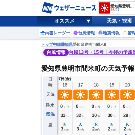
愛知県豊明市間米町
35
/
27
オススメ
天気・観測
雨雲レーダー
台風情報
地震情報
警
トップ
中部
愛知県
愛知県豊明市間米町
台風情報
台風13号・15号｜今後の予想
愛知県豊明市間米町の天気予報
日
7日(金)
12
13
14
15
16
17
18
19
20
時
天気
降水
0
0
0
0
0
0
0
0
ミリ
ミリ
ミリ
ミリ
ミリ
ミリ
ミリ
ミリ
ミリ
気温
35
35
35
34
33
32
30
30
29
℃
℃
℃
℃
℃
℃
℃
℃
℃
風
5
5
5
3
3
3
2
2
2
m/s
m/s
m/s
m/s
m/s
m/s
m/s
m/s
m/s