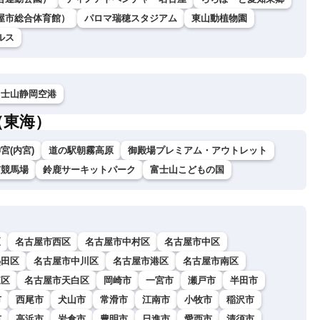
屋市総合体育館）
パロマ瑞穂スタジアム
東山動植物園
ルス
富士山静岡空港
（東海）
宮(内宮)
道の駅朝霧高原
御殿場プレミアム・アウトレット
京競馬場
鈴鹿サーキットパーク
富士山こどもの国
区
名古屋市西区
名古屋市中村区
名古屋市中区
熱田区
名古屋市中川区
名古屋市港区
名古屋市南区
東区
名古屋市天白区
岡崎市
一宮市
瀬戸市
半田市
市
西尾市
犬山市
常滑市
江南市
小牧市
稲沢市
市
高浜市
岩倉市
豊明市
日進市
愛西市
清須市