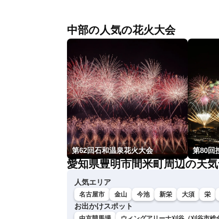
中部の人気の花火大会
第62回石和温泉花火大会
第80
愛知県豊明市間米町周辺の天気
人気エリア
名古屋市
金山
今池
新栄
大須
栄
お出かけスポット
中京競馬場
ウィングアリーナ刈谷（刈谷市総