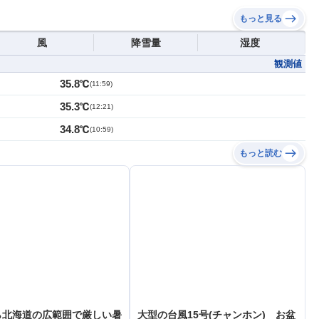
もっと見る
風
降雪量
湿度
観測値
35.8℃
(
11:59
)
35.3℃
(
12:21
)
34.8℃
(
10:59
)
もっと読む
ら北海道の広範囲で厳しい暑
大型の台風15号(チャンホン) お盆