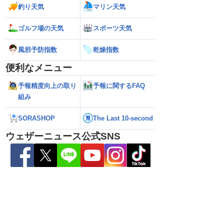
釣り天気
マリン天気
ゴルフ場の天気
スポーツ天気
風邪予防指数
乾燥指数
便利なメニュー
予報精度向上の取り
予報に関するFAQ
組み
26年】台風の目に入る直
【台風13号 2026】大型で強い台風13号
【台風13号 202
SORASHOP
The Last 10-second
瞬間風速42.2m/s観
が沖縄・奄美に最接近 暴風や大雨警戒
県への影響は？（7
烈な暴風になるおそれ
（7日10時現在）
ウェザーニュース公式SNS