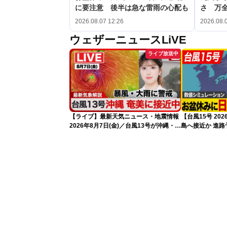
に要注意 後半は急な雷雨の心配も
さ 万
2026.08.07 12:26
2026.08.
ウェザーニュースLiVE
ライブ放送中
【ライブ】最新天気ニュース・地震情報
【台風15号 2
2026年8月7日(金)／台風13号が沖縄・奄
島へ接近か 進
美に最接近へ 令和8年熊本地震情報
（7日13時更新
〈ウェザーニュースLiVEアフタヌーン・
小林李衣奈／内藤邦裕〉