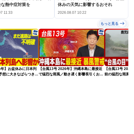
全な熱中症対策を
休みの天気に影響するおそれ
07 11:33
2026.08.07 10:22
もっと見る
026年】お盆休みに日本列
【台風13号 2026年】沖縄本島に最接近
【台風13号 20
路予想に大きなばらつき
で猛烈な雨風／動き遅く影響長引くおそ
前の猛烈な雨風 最大
）
れ（7日13時更新）
測 吹き返しも猛
（7日11時更新）