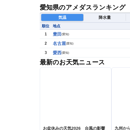
愛知県のアメダスランキング
気温
降水量
順位
地点
豊田
1
(
愛知
)
名古屋
2
(
愛知
)
愛西
3
(
愛知
)
最新のお天気ニュース
お盆休みの天気2026 台風の影響
九州か