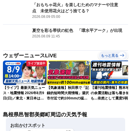
「おもちゃ花火」を楽しむためのマナーや注意
点 未使用花火はどう捨てる？
2026.08.09 05:00
夏空を彩る帯状の虹色 「環水平アーク」が出現
2026.08.09 11:45
ウェザーニュースLiVE
もっと見る
ライブ放送中
【ライブ】最新天気ニュー
【気象速報】秋田県で「記
【週刊地震情報】熊本地
ス・地震情報 2026年8月9
録的短時間大雨情報」湯沢
の余震活動は落ち着き傾
日(日)／東北・東日本は急
市付近で約100mmの猛烈
も…依然として震度5弱
な雷雨に注意〈ウェザーニ
な雨
戒
ュースLiVEアフタヌーン・
島根県邑智郡美郷町周辺の天気予報
小川千奈／芳野達郎〉
お出かけスポット