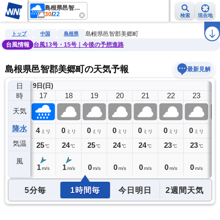
島根県邑智郡美郷町
30
/
22
検索
現在地
雨雲レーダー
台風情報
地震情報
警報・注意報
2週間天気
ラ
島根県邑智郡美郷町
トップ
中国
島根県
台風情報
台風13号・15号｜今後の予想進路
島根県邑智郡美郷町の天気予報
最新見解
日
9日(日)
10
16
17
18
19
20
21
22
23
時
天気
降水
9
4
0
0
0
0
0
0
0
リ
ミリ
ミリ
ミリ
ミリ
ミリ
ミリ
ミリ
ミリ
気温
26
25
24
25
24
24
23
23
2
℃
℃
℃
℃
℃
℃
℃
℃
風
1
1
1
0
0
0
0
0
0
m/s
m/s
m/s
m/s
m/s
m/s
m/s
m/s
5分毎
1時間毎
今日明日
2週間天気