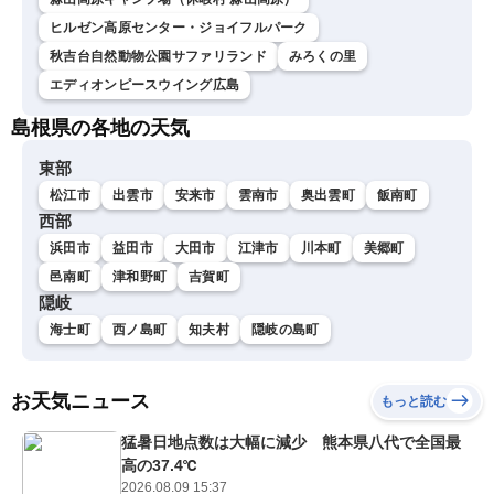
ヒルゼン高原センター・ジョイフルパーク
秋吉台自然動物公園サファリランド
みろくの里
エディオンピースウイング広島
島根県の各地の天気
東部
松江市
出雲市
安来市
雲南市
奥出雲町
飯南町
西部
浜田市
益田市
大田市
江津市
川本町
美郷町
邑南町
津和野町
吉賀町
隠岐
海士町
西ノ島町
知夫村
隠岐の島町
お天気ニュース
もっと読む
猛暑日地点数は大幅に減少 熊本県八代で全国最
高の37.4℃
2026.08.09 15:37