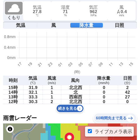
気温
湿度
気圧
風
27.8
71
962
0.4
℃
%
hPa
m/s
くもり
気温
風
降水量
日照
気温
風速
降水量
日照
時刻
風向
(℃)
(m/s)
(mm/h)
(分)
15時
31.9
1
北北西
0
2
14時
32.1
1
北
0
42
13時
33.3
1
西南西
0
27
12時
30.3
2
北北西
0
0
続きを見る
雨雲レーダー
60時間先まで見る