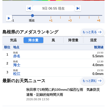
島根県のアメダスランキング
もっと見る
気温
降水量
風
降雪量
湿度
順位
地点
観測値
島根
15:50
1
赤名
5.5mm
島根
12:30
2
海士
4.0mm
島根
15:50
3
松江
0.0mm
最新のお天気ニュース
もっと読む
秋田県で1時間に約100mmの猛烈な雨 気象防災
速報・記録的短時間大雨
2026.08.09 13:50