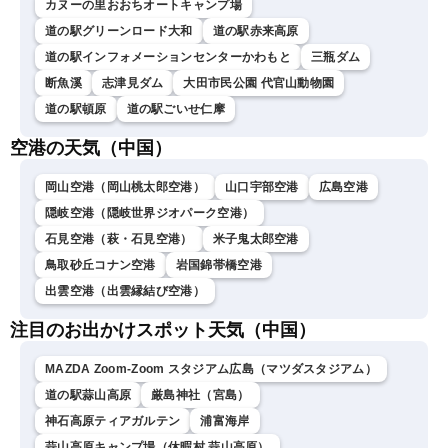
カヌーの里おおちオートキャンプ場
道の駅グリーンロード大和
道の駅赤来高原
道の駅インフォメーションセンターかわもと
三瓶ダム
断魚溪
志津見ダム
大田市民公園 代官山動物園
道の駅頓原
道の駅ごいせ仁摩
空港の天気（中国）
岡山空港（岡山桃太郎空港）
山口宇部空港
広島空港
隠岐空港（隠岐世界ジオパーク空港）
石見空港（萩・石見空港）
米子鬼太郎空港
鳥取砂丘コナン空港
岩国錦帯橋空港
出雲空港（出雲縁結び空港）
注目のお出かけスポット天気（中国）
MAZDA Zoom-Zoom スタジアム広島（マツダスタジアム）
道の駅蒜山高原
厳島神社（宮島）
神石高原ティアガルテン
浦富海岸
蒜山高原キャンプ場（休暇村 蒜山高原）