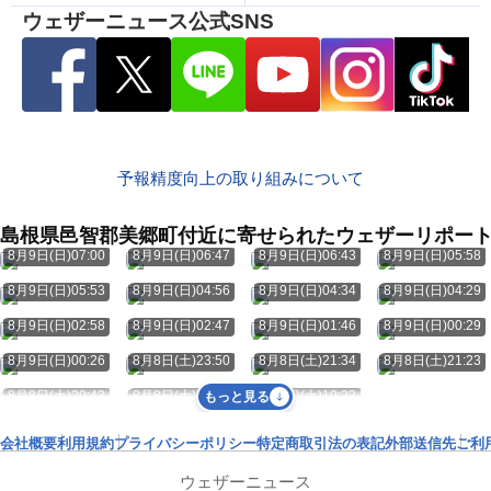
ウェザーニュース公式SNS
予報精度向上の取り組みについて
島根県邑智郡美郷町付近に寄せられたウェザーリポー
8月9日(日)07:00
8月9日(日)06:47
8月9日(日)06:43
8月9日(日)05:58
8月9日(日)05:53
8月9日(日)04:56
8月9日(日)04:34
8月9日(日)04:29
8月9日(日)02:58
8月9日(日)02:47
8月9日(日)01:46
8月9日(日)00:29
8月9日(日)00:26
8月8日(土)23:50
8月8日(土)21:34
8月8日(土)21:23
8月8日(土)20:43
8月8日(土)19:49
8月8日(土)10:23
もっと見る
会社概要
利用規約
プライバシーポリシー
特定商取引法の表記
外部送信先
ご利
ウェザーニュース