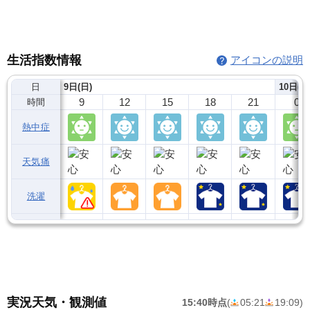
生活指数情報
アイコンの説明
日
9日(日)
10日(月
9
12
15
18
21
0
時間
熱中症
天気痛
洗濯
実況天気・観測値
15:40時点
(
05:21
19:09
)