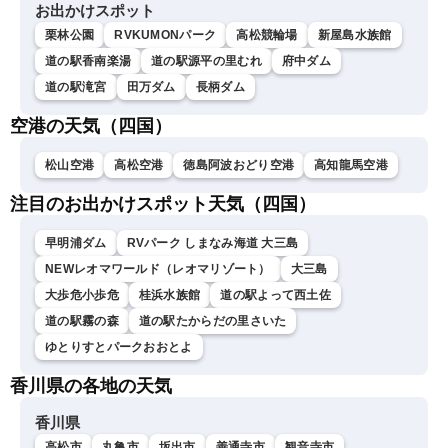
お出かけスポット
栗林公園
RVKUMONパーク
高松競輪場
新屋島水族館
道の駅香南楽湯
道の駅源平の里むれ
府中ダム
道の駅滝宮
田万ダム
長柄ダム
空港の天気（四国）
松山空港
高松空港
徳島阿波おどり空港
高知龍馬空港
注目のお出かけスポット天気（四国）
早明浦ダム
RVパーク しまなみ海道 大三島
NEWレオマワールド（レオマリゾート）
大三島
大歩危小歩危
桂浜水族館
道の駅よって西土佐
道の駅霧の森
道の駅たからだの里さいた
ゆとりすとパークおおとよ
香川県の各地の天気
香川県
高松市
丸亀市
坂出市
善通寺市
観音寺市