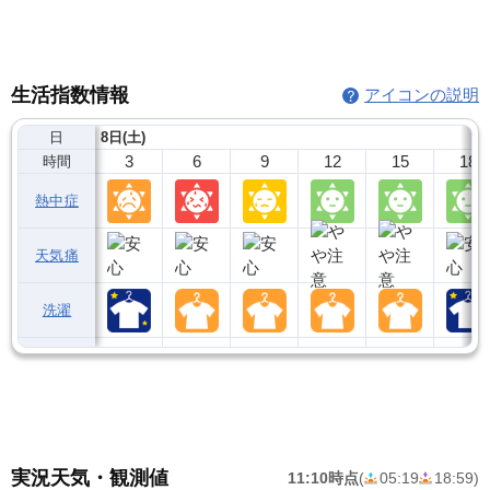
生活指数情報
アイコンの説明
日
8日(土)
3
6
9
12
15
18
時間
熱中症
天気痛
洗濯
実況天気・観測値
11:10時点
(
05:19
18:59
)