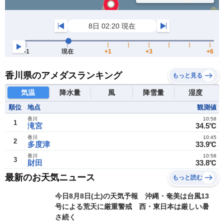
香川県のアメダスランキング
もっと見る
気温
降水量
風
降雪量
湿度
順位
地点
観測値
香川
10:58
1
滝宮
34.5℃
香川
10:45
2
多度津
33.9℃
香川
10:58
3
財田
33.8℃
最新のお天気ニュース
もっと読む
今日8月8日(土)の天気予報 沖縄・奄美は台風13
号による荒天に厳重警戒 西・東日本は厳しい暑
さ続く