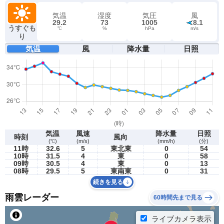
気温
湿度
気圧
風
29.2
73
1005
8.1
うすぐも
℃
%
hPa
m/s
り
気温
風
降水量
日照
気温
風速
降水量
日照
時刻
風向
(℃)
(m/s)
(mm/h)
(分)
11時
32.6
5
東北東
0
54
10時
31.5
4
東
0
58
09時
30.5
4
東
0
13
08時
29.5
5
東南東
0
31
続きを見る
雨雲レーダー
60時間先まで見る