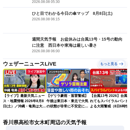
2026.08.08 05:30
ひと目でわかる今日の傘マップ 8月8日(土)
2026.08.08 06:15
週間天気予報 お盆休みは台風13号・15号の動向
に注意 西日本や東海は厳しい暑さ
2026.08.08 06:00
ウェザーニュースLiVE
もっと見る
ライブ放送中
【ライブ】最新天気ニュー
【ゲリラ豪雨・落雷警戒】
【台風13号 2026】台風
ス・地震情報 2026年8月8
午後は東日本・東北で大気
れてもスパイラルバンド
日(土）／沖縄・奄美は大荒
の状態が非常に不安定に
よる大雨警戒（8日6時情
れの天気が続く／令和8年
2026.08.08
報）
熊本地震情報〈ウェザーニ
香川県高松市女木町周辺の天気予報
ュースLiVEコーヒータイ
ム・青原桃香／山口剛央〉