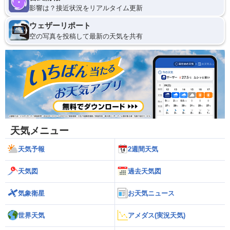
影響は？接近状況をリアルタイム更新
ウェザーリポート
空の写真を投稿して最新の天気を共有
天気メニュー
天気予報
2週間天気
天気図
過去天気図
気象衛星
お天気ニュース
世界天気
アメダス(実況天気)