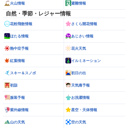
火山情報
避難情報
自然・季節・レジャー情報
花粉飛散情報
さくら開花情報
ほたる情報
あじさい情報
熱中症予報
花火天気
紅葉情報
イルミネーション
スキー＆スノボ
初日の出
初詣
天気痛予報
服装予報
お洗濯情報
紫外線情報
星空・天体情報
山の天気
空の天気