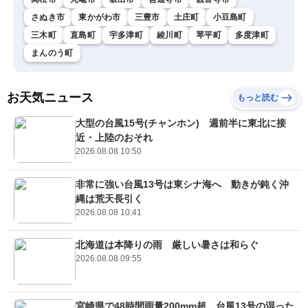
さぬき市
東かがわ市
三豊市
土庄町
小豆島町
三木町
直島町
宇多津町
綾川町
琴平町
多度津町
まんのう町
お天気ニュース
もっと読む
大型の台風15号(チャンホン) 週前半に東北に接
近・上陸のおそれ
2026.08.08 10:50
非常に強い台風13号は東シナ海へ 動きが鈍く沖
縄は荒天長引く
2026.08.08 10:41
北海道は本降りの雨 厳しい暑さは和らぐ
2026.08.08 09:55
宮崎県で48時間雨量200mm超 台風13号の湿った