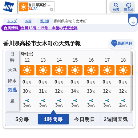
香川県高松市女木町
34
/
28
検索
現在地
雨雲レーダー
台風情報
地震情報
警報・注意報
2週間天気
ラ
香川県高松市女木町
トップ
四国
香川県
台風情報
台風13号・15号｜今後の予想進路
香川県高松市女木町の天気予報
最新見解
日
8日(土)
11
12
13
14
15
16
17
18
時
天気
降水
0
0
0
0
0
0
0
0
0
ミリ
ミリ
ミリ
ミリ
ミリ
ミリ
ミリ
ミリ
気温
29
30
31
32
34
33
32
32
3
℃
℃
℃
℃
℃
℃
℃
℃
風
3
3
3
3
3
3
3
2
2
m/s
m/s
m/s
m/s
m/s
m/s
m/s
m/s
5分毎
1時間毎
今日明日
2週間天気