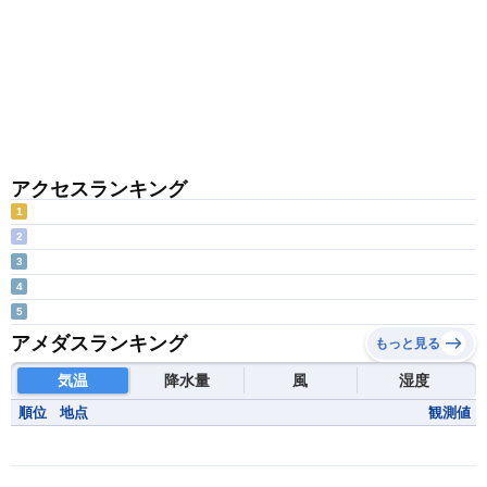
アクセスランキング
1
2
3
4
5
アメダスランキング
もっと見る
気温
降水量
風
湿度
順位
地点
観測値