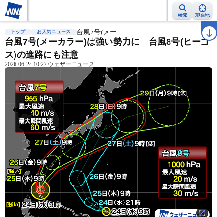
検索
現在地
雨雲レーダー
台風情報
台風7号(メー…
地震情報
警報・注意報
2週間天気
ラ
トップ
お天気ニュース
台風7号(メーカラー)は強い勢力に 台風8号(ヒーゴ
ス)の進路にも注意
2026-06-24 10:27 ウェザーニュース