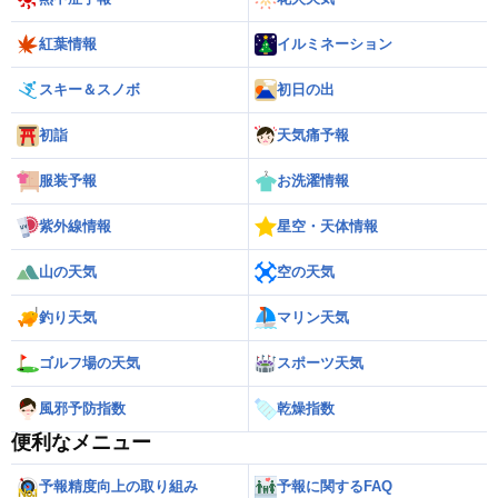
紅葉情報
イルミネーション
スキー＆スノボ
初日の出
初詣
天気痛予報
服装予報
お洗濯情報
紫外線情報
星空・天体情報
山の天気
空の天気
釣り天気
マリン天気
ゴルフ場の天気
スポーツ天気
風邪予防指数
乾燥指数
便利なメニュー
予報精度向上の取り組み
予報に関するFAQ