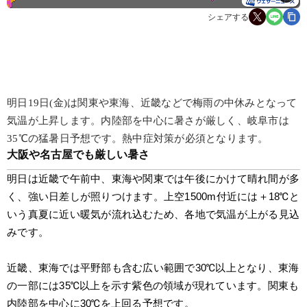
シェアする
明日19日(金)は関東や東海、近畿などで梅雨の中休みとなって
気温が上昇します。内陸部を中心に暑さが厳しく、岐阜市は
35℃の猛暑日予想です。熱中症対策が必須となります。
大阪や名古屋でも厳しい暑さ
明日は近畿で午前中、東海や関東では午後にかけて晴れ間が多
く、強い日差しが照りつけます。上空1500m付近には＋18℃と
いう真夏に近い暖気が流れ込むため、各地で気温が上がる見込
みです。
近畿、東海では平野部も含む広い範囲で30℃以上となり、東海
の一部には35℃以上を示す紫色の領域が現れています。関東も
内陸部を中心に30℃を上回る予想です。