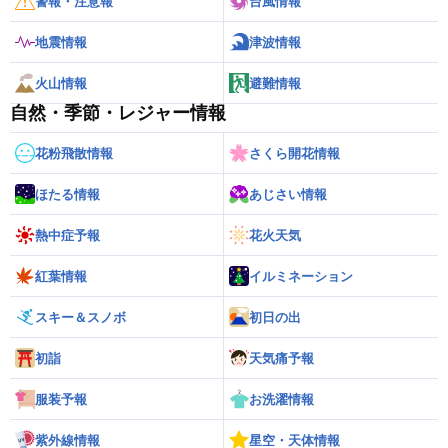
警報・注意報
台風情報
地震情報
津波情報
火山情報
避難情報
自然・季節・レジャー情報
花粉飛散情報
さくら開花情報
ほたる情報
あじさい情報
熱中症予報
花火天気
紅葉情報
イルミネーション
スキー＆スノボ
初日の出
初詣
天気痛予報
服装予報
お洗濯情報
紫外線情報
星空・天体情報