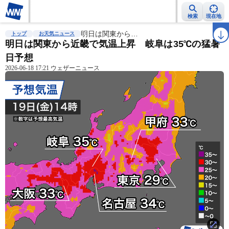
検索
現在地
雨雲レーダー
台風情報
明日は関東から…
地震情報
警報・注意報
2週間天気
ラ
トップ
お天気ニュース
明日は関東から近畿で気温上昇 岐阜は35℃の猛暑
日予想
2026-06-18 17:21 ウェザーニュース