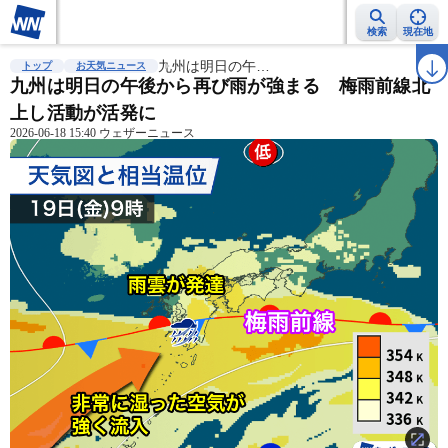
検索
現在地
雨雲レーダー
台風情報
九州は明日の午…
地震情報
警報・注意報
2週間天気
ラ
トップ
お天気ニュース
九州は明日の午後から再び雨が強まる 梅雨前線北
上し活動が活発に
2026-06-18 15:40 ウェザーニュース