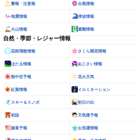
警報・注意報
台風情報
地震情報
津波情報
火山情報
避難情報
自然・季節・レジャー情報
花粉飛散情報
さくら開花情報
ほたる情報
あじさい情報
熱中症予報
花火天気
紅葉情報
イルミネーション
スキー＆スノボ
初日の出
初詣
天気痛予報
服装予報
お洗濯情報