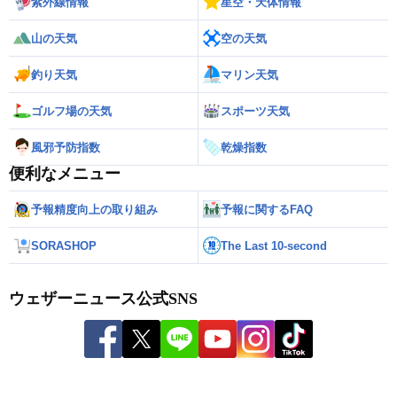
紫外線情報
星空・天体情報
山の天気
空の天気
釣り天気
マリン天気
ゴルフ場の天気
スポーツ天気
風邪予防指数
乾燥指数
便利なメニュー
予報精度向上の取り組み
予報に関するFAQ
SORASHOP
The Last 10-second
ウェザーニュース公式SNS