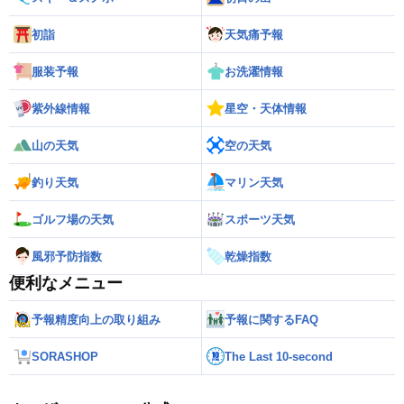
初詣
天気痛予報
服装予報
お洗濯情報
紫外線情報
星空・天体情報
山の天気
空の天気
釣り天気
マリン天気
ゴルフ場の天気
スポーツ天気
風邪予防指数
乾燥指数
便利なメニュー
予報精度向上の取り組み
予報に関するFAQ
SORASHOP
The Last 10-second