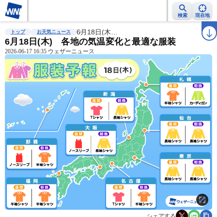
検索
現在地
雨雲レーダー
台風情報
6月18日(木…
地震情報
警報・注意報
2週間天気
ラ
トップ
お天気ニュース
6月18日(木) 各地の気温変化と最適な服装
2026-06-17 16:35 ウェザーニュース
シェアする