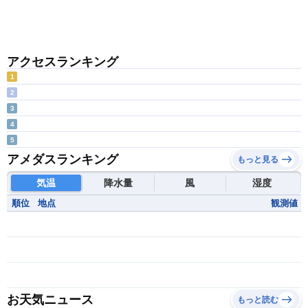
アクセスランキング
1
2
3
4
5
アメダスランキング
もっと見る
気温
降水量
風
湿度
順位
地点
観測値
お天気ニュース
もっと読む