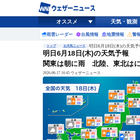
オススメ
天気・観測
雨雲レーダー
台風情報
地震情報
警
明日6月18日(木)の天気
トップ
お天気ニュース
明日6月18日(木)の天気予報
関東は朝に雨 北陸、東北は
2026-06-17 16:45 ウェザーニュース