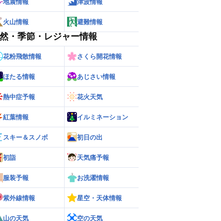
地震情報
津波情報
火山情報
避難情報
然・季節・レジャー情報
花粉飛散情報
さくら開花情報
ほたる情報
あじさい情報
熱中症予報
花火天気
紅葉情報
イルミネーション
スキー＆スノボ
初日の出
初詣
天気痛予報
服装予報
お洗濯情報
紫外線情報
星空・天体情報
山の天気
空の天気