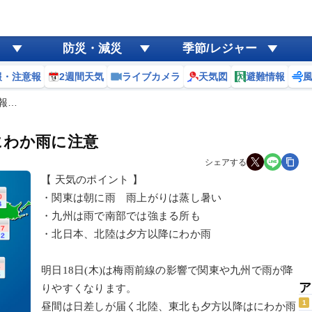
防災・減災
季節/レジャー
報・注意報
2週間天気
ライブカメラ
天気図
避難情報
予報…
にわか雨に注意
シェアする
【 天気のポイント 】
・関東は朝に雨 雨上がりは蒸し暑い
・九州は雨で南部では強まる所も
・北日本、北陸は夕方以降にわか雨
明日18日(木)は梅雨前線の影響で関東や九州で雨が降
ア
りやすくなります。
1
昼間は日差しが届く北陸、東北も夕方以降はにわか雨