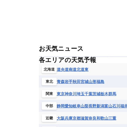
お天気ニュース
各エリアの天気予報
道央
道南
道北
道東
北海道
青森
岩手
秋田
宮城
山形
福島
東北
東京
神奈川
埼玉
千葉
茨城
栃木
群馬
関東
静岡
愛知
岐阜
山梨
長野
新潟
富山
石川
福
中部
大阪
兵庫
京都
滋賀
奈良
和歌山
三重
近畿