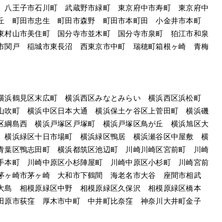
　八王子市石川町　武蔵野市緑町　東京府中市寿町　東京府中
丘　町田市忠生　町田市森野　町田市本町田　小金井市本町　
東村山市美住町　国分寺市並木町　国分寺市泉町　狛江市和泉
市関戸　稲城市東長沼　西東京市中町　瑞穂町箱根ヶ崎　青梅
横浜鶴見区末広町　横浜西区みなとみらい　横浜西区浜松町　
山吹町　横浜中区日本大通　横浜保土ケ谷区上菅田町　横浜磯
区綱島西　横浜戸塚区戸塚町　横浜戸塚区鳥が丘　横浜旭区大
　横浜緑区十日市場町　横浜緑区鴨居　横浜瀬谷区中屋敷　横
青葉区鴨志田町　横浜都筑区池辺町　川崎川崎区宮前町　川崎
手本町　川崎中原区小杉陣屋町　川崎中原区小杉町　川崎宮前
茅ヶ崎市茅ヶ崎　大和市下鶴間　海老名市大谷　座間市相武
大島　相模原緑区中野　相模原緑区久保沢　相模原緑区橋本　
田原市荻窪　厚木市中町　中井町比奈窪　神奈川大井町金子　