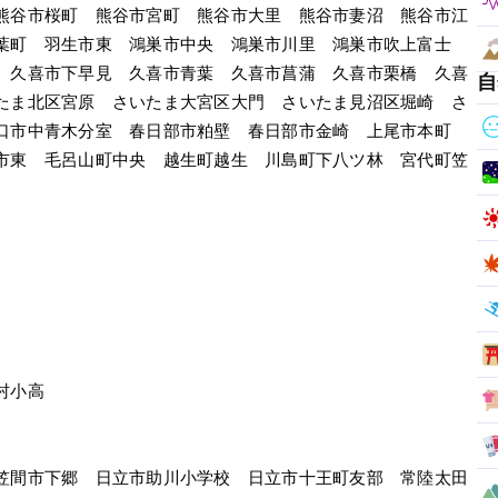
熊谷市桜町　熊谷市宮町　熊谷市大里　熊谷市妻沼　熊谷市江
葉町　羽生市東　鴻巣市中央　鴻巣市川里　鴻巣市吹上富士
　久喜市下早見　久喜市青葉　久喜市菖蒲　久喜市栗橋　久喜
自
たま北区宮原　さいたま大宮区大門　さいたま見沼区堀崎　さ
口市中青木分室　春日部市粕壁　春日部市金崎　上尾市本町　
市東　毛呂山町中央　越生町越生　川島町下八ツ林　宮代町笠
村小高
笠間市下郷　日立市助川小学校　日立市十王町友部　常陸太田