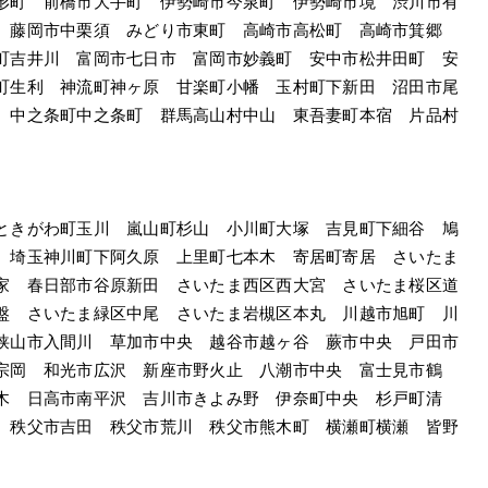
形町　前橋市大手町　伊勢崎市今泉町　伊勢崎市境　渋川市有
　藤岡市中栗須　みどり市東町　高崎市高松町　高崎市箕郷
町吉井川　富岡市七日市　富岡市妙義町　安中市松井田町　安
町生利　神流町神ヶ原　甘楽町小幡　玉村町下新田　沼田市尾
　中之条町中之条町　群馬高山村中山　東吾妻町本宿　片品村
ときがわ町玉川　嵐山町杉山　小川町大塚　吉見町下細谷　鳩
　埼玉神川町下阿久原　上里町七本木　寄居町寄居　さいたま
家　春日部市谷原新田　さいたま西区西大宮　さいたま桜区道
盤　さいたま緑区中尾　さいたま岩槻区本丸　川越市旭町　川
狭山市入間川　草加市中央　越谷市越ヶ谷　蕨市中央　戸田市
宗岡　和光市広沢　新座市野火止　八潮市中央　富士見市鶴
木　日高市南平沢　吉川市きよみ野　伊奈町中央　杉戸町清
　秩父市吉田　秩父市荒川　秩父市熊木町　横瀬町横瀬　皆野