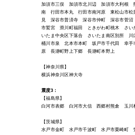
加須市三俣　加須市北川辺　加須市大利根　
南　行田市本丸　行田市南河原　東松山市松
見　深谷市普済寺　深谷市仲町　深谷市菅沼
市鷲宮　滑川町福田　ときがわ町桃木　さい
いたま中央区下落合　さいたま南区別所　川
桶川市泉　北本市本町　坂戸市千代田　幸手
原　長瀞町野上下郷　長瀞町本野上
【神奈川県】
横浜神奈川区神大寺
震度3：
【福島県】
白河市表郷　白河市大信　西郷村熊倉　玉川
【茨城県】
水戸市金町　水戸市千波町　水戸市栗崎町　