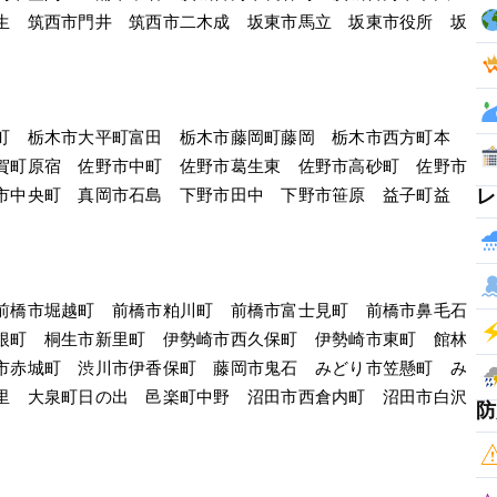
生　筑西市門井　筑西市二木成　坂東市馬立　坂東市役所　坂
町　栃木市大平町富田　栃木市藤岡町藤岡　栃木市西方町本
賀町原宿　佐野市中町　佐野市葛生東　佐野市高砂町　佐野市
レ
市中央町　真岡市石島　下野市田中　下野市笹原　益子町益
前橋市堀越町　前橋市粕川町　前橋市富士見町　前橋市鼻毛石
根町　桐生市新里町　伊勢崎市西久保町　伊勢崎市東町　館林
市赤城町　渋川市伊香保町　藤岡市鬼石　みどり市笠懸町　み
里　大泉町日の出　邑楽町中野　沼田市西倉内町　沼田市白沢
防