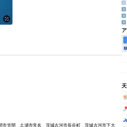
2
3
4
5
ア
天
間市笠間　土浦市常名　茨城古河市長谷町　茨城古河市下大