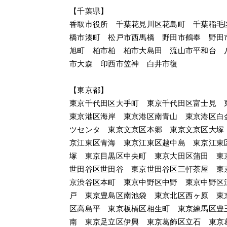
【千葉県】
香取市役所　千葉花見川区花島町　千葉稲毛
橋市湊町　松戸市西馬橋　野田市鶴奉　野田
旭町　柏市柏　柏市大島田　流山市平和台　
市大森　印西市笠神　白井市復
【東京都】
東京千代田区大手町　東京千代田区富士見　
東京港区海岸　東京港区南青山　東京港区白
ツセンタ　東京文京区本郷　東京文京区大塚
京江東区青海　東京江東区越中島　東京江東
塚　東京目黒区中央町　東京大田区蒲田　東
世田谷区世田谷　東京世田谷区三軒茶屋　東
京渋谷区本町　東京中野区中野　東京中野区
戸　東京豊島区南池袋　東京北区西ヶ原　東
区高島平　東京板橋区相生町　東京練馬区豊
南　東京足立区伊興　東京葛飾区立石　東京