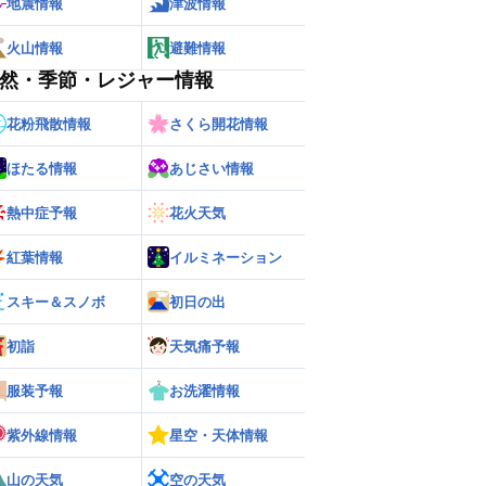
地震情報
津波情報
火山情報
避難情報
然・季節・レジャー情報
花粉飛散情報
さくら開花情報
ほたる情報
あじさい情報
熱中症予報
花火天気
紅葉情報
イルミネーション
スキー＆スノボ
初日の出
初詣
天気痛予報
服装予報
お洗濯情報
紫外線情報
星空・天体情報
山の天気
空の天気