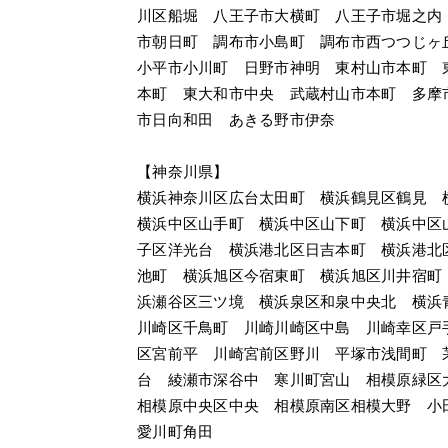
川区船堀　八王子市大横町　八王子市堀之内
市朝日町　調布市小島町　調布市西つつじヶ
小平市小川町　日野市神明　東村山市本町　
本町　東大和市中央　武蔵村山市本町　多摩
市日向和田　あきる野市伊奈
【神奈川県】
横浜神奈川区広台太田町　横浜鶴見区鶴見　
横浜中区山手町　横浜中区山下町　横浜中区
子区洋光台　横浜港北区日吉本町　横浜港北
池町　横浜旭区今宿東町　横浜旭区川井宿町
浜瀬谷区三ツ境　横浜泉区和泉中央北　横浜
川崎区千鳥町　川崎川崎区中島　川崎幸区戸
区宮前平　川崎宮前区野川　平塚市浅間町　
台　綾瀬市深谷中　寒川町宮山　相模原緑区
相模原中央区中央　相模原南区相模大野　小
愛川町角田