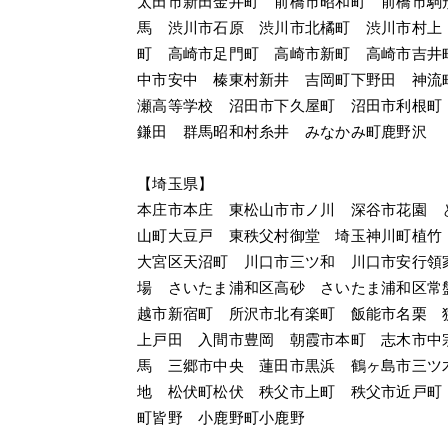
太田市新田金井町　前橋市昭和町　前橋市駒
馬　渋川市石原　渋川市北橘町　渋川市村上
町　高崎市足門町　高崎市新町　高崎市吉井
中市安中　榛東村新井　吉岡町下野田　神流
瀬高等学校　沼田市下久屋町　沼田市利根町
鎌田　群馬昭和村糸井　みなかみ町鹿野沢
【埼玉県】
本庄市本庄　東松山市市ノ川　深谷市花園　
山町大豆戸　東秩父村御堂　埼玉神川町植竹
大宮区天沼町　川口市三ツ和　川口市安行領
場　さいたま浦和区高砂　さいたま浦和区常
越市新宿町　所沢市北有楽町　飯能市名栗　
上戸田　入間市豊岡　朝霞市本町　志木市中
馬　三郷市中央　蓮田市黒浜　鶴ヶ島市三ツ
地　松伏町松伏　秩父市上町　秩父市近戸町
町皆野　小鹿野町小鹿野