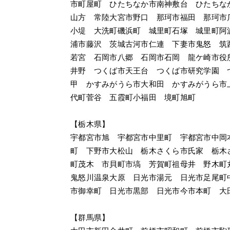
市町屋町　ひたちなか市南神敷台　ひたちな
山方　常陸大宮市野口　那珂市福田　那珂市
小堤　大洗町磯浜町　城里町石塚　城里町阿
浦市藤沢　茨城古河市仁連　下妻市鬼怒　筑
若宮　石岡市八郷　石岡市石岡　龍ケ崎市役
井野　つくば市天王台　つくば市研究学園　
甲　かすみがうら市大和田　かすみがうら市
代町菅谷　五霞町小福田　境町旭町
【栃木県】
宇都宮市旭　宇都宮市中里町　宇都宮市中岡
町　下野市大松山　栃木さくら市氏家　栃木
町茂木　市貝町市塙　芳賀町祖母井　野木町
鬼怒川温泉大原　日光市湯元　日光市足尾町
市御幸町　日光市黒部　日光市今市本町　大
【群馬県】