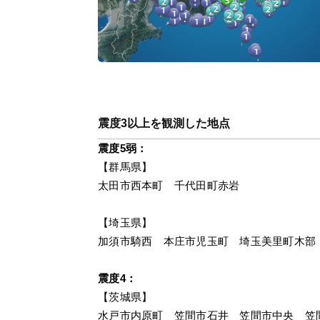
震度3以上を観測した地点
震度5弱：
【群馬県】
太田市西本町　千代田町赤岩
【埼玉県】
加須市騎西　本庄市児玉町　埼玉美里町木部
震度4：
【茨城県】
水戸市内原町　笠間市石井　笠間市中央　笠