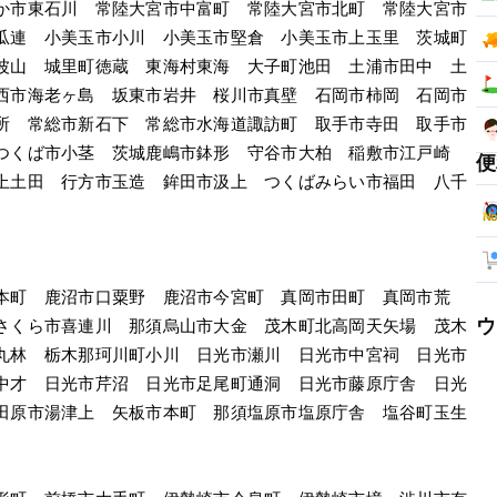
か市東石川　常陸大宮市中富町　常陸大宮市北町　常陸大宮市
瓜連　小美玉市小川　小美玉市堅倉　小美玉市上玉里　茨城町
波山　城里町徳蔵　東海村東海　大子町池田　土浦市田中　土
西市海老ヶ島　坂東市岩井　桜川市真壁　石岡市柿岡　石岡市
所　常総市新石下　常総市水海道諏訪町　取手市寺田　取手市
つくば市小茎　茨城鹿嶋市鉢形　守谷市大柏　稲敷市江戸崎
便
上土田　行方市玉造　鉾田市汲上　つくばみらい市福田　八千
本町　鹿沼市口粟野　鹿沼市今宮町　真岡市田町　真岡市荒
ウ
さくら市喜連川　那須烏山市大金　茂木町北高岡天矢場　茂木
丸林　栃木那珂川町小川　日光市瀬川　日光市中宮祠　日光市
中才　日光市芹沼　日光市足尾町通洞　日光市藤原庁舎　日光
田原市湯津上　矢板市本町　那須塩原市塩原庁舎　塩谷町玉生