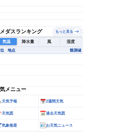
メダスランキング
もっと見る
気温
降水量
風
湿度
順位
地点
観測値
気メニュー
天気予報
2週間天気
天気図
過去天気図
気象衛星
お天気ニュース