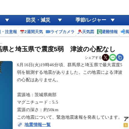
防災・減災
季節/レジャー
報・注意報
2週間天気
ライブカメラ
天気図
避難情報
…
群馬県と埼玉県で震度5弱 津波の心配なし
シェアする
6月16日(火)19時46分頃、群馬県と埼玉県で最大震度5
弱を観測する地震がありました。この地震による津波
の心配はありません。
震源地：茨城県南部
マグニチュード：5.5
震源の深さ：約50km
この地震について、緊急地震速報を発表しています。
ア
地震情報一覧
1