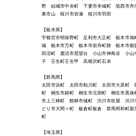
野　結城市中央町　下妻市本城町　筑西市舟
東市山　桜川市岩瀬　桜川市羽田
【栃木県】
宇都宮市明保野町　足利市大正町　栃木市旭
城　栃木市万町　栃木市岩舟町静　栃木市都
田沼町　鹿沼市晃望台　小山市神鳥谷　小山
子　壬生町壬生甲　高根沢町石末
【群馬県】
太田市浜町　太田市粕川町　太田市大原町　
町　桐生市錦町　桐生市元宿町　桐生市黒保
市上三林町　館林市城町　渋川市吹屋　渋川
どり市大間々町　板倉町板倉　群馬明和町新
町
【埼玉県】