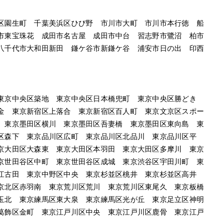
区園生町　千葉美浜区ひび野　市川市大町　市川市本行徳　船
市東宝珠花　成田市名古屋　成田市中台　習志野市鷺沼　柏市
八千代市大和田新田　鎌ケ谷市新鎌ケ谷　浦安市日の出　印西
東京中央区築地　東京中央区日本橋兜町　東京中央区勝どき　
金　東京新宿区上落合　東京新宿区百人町　東京文京区スポー
　東京墨田区横川　東京墨田区吾妻橋　東京墨田区東向島　東
区森下　東京品川区広町　東京品川区北品川　東京品川区平
京大田区大森東　東京大田区本羽田　東京大田区多摩川　東京
京世田谷区中町　東京世田谷区成城　東京渋谷区宇田川町　東
江古田　東京中野区中央　東京杉並区桃井　東京杉並区高井
京北区赤羽南　東京荒川区荒川　東京荒川区東尾久　東京板橋
玉北　東京練馬区東大泉　東京練馬区光が丘　東京足立区神明
葛飾区金町　東京江戸川区中央　東京江戸川区鹿骨　東京江戸