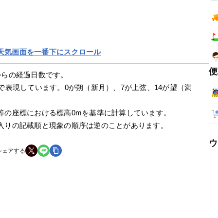
天気画面を一番下にスクロール
便
からの経過日数です。
で表現しています。0が朔（新月）、7が上弦、14が望（満
等の座標における標高0mを基準に計算しています。
入りの記載順と現象の順序は逆のことがあります。
ウ
シェアする