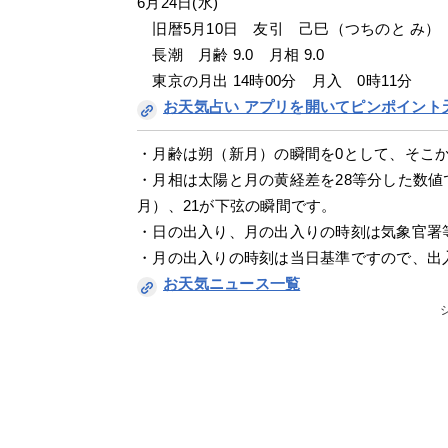
6月24日(水)
　旧暦5月10日　友引　己巳（つちのと み）
　長潮　月齢 9.0　月相 9.0
　東京の月出 14時00分　月入　0時11分
お天気占い アプリを開いてピンポイント
・月齢は朔（新月）の瞬間を0として、そこ
・月相は太陽と月の黄経差を28等分した数値
月）、21が下弦の瞬間です。
・日の出入り、月の出入りの時刻は気象官署
・月の出入りの時刻は当日基準ですので、出
お天気ニュース一覧