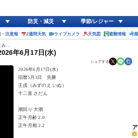
防災・減災
季節/レジャー
報・注意報
2週間天気
ライブカメラ
天気図
避難情報
よみ…
6年6月17日(水)
シェアする
2026年6月17日(水)
旧暦5月3日 先勝
壬戌（みずのえ いぬ）
十二直 さだん
潮回り 大潮
正午月齢 2.0
正午月相 2.2
ア
1