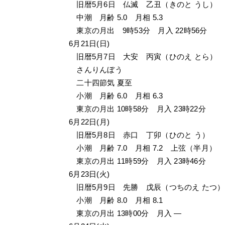
　旧暦5月6日　仏滅　乙丑（きのと うし）
　中潮　月齢 5.0　月相 5.3
　東京の月出　9時53分　月入 22時56分
6月21日(日)
　旧暦5月7日　大安　丙寅（ひのえ とら）
　さんりんぼう
　二十四節気 夏至
　小潮　月齢 6.0　月相 6.3
　東京の月出 10時58分　月入 23時22分
6月22日(月)
　旧暦5月8日　赤口　丁卯（ひのと う）
　小潮　月齢 7.0　月相 7.2　上弦（半月）
　東京の月出 11時59分　月入 23時46分
6月23日(火)
　旧暦5月9日　先勝　戊辰（つちのえ たつ）
　小潮　月齢 8.0　月相 8.1
　東京の月出 13時00分　月入 —