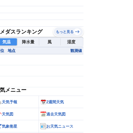
メダスランキング
もっと見る
気温
降水量
風
湿度
順位
地点
観測値
気メニュー
天気予報
2週間天気
天気図
過去天気図
気象衛星
お天気ニュース