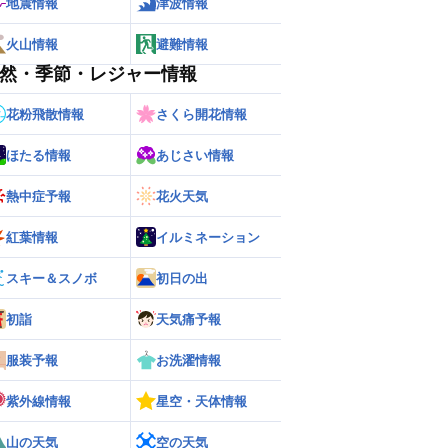
地震情報
津波情報
火山情報
避難情報
然・季節・レジャー情報
花粉飛散情報
さくら開花情報
ほたる情報
あじさい情報
熱中症予報
花火天気
紅葉情報
イルミネーション
スキー＆スノボ
初日の出
初詣
天気痛予報
服装予報
お洗濯情報
紫外線情報
星空・天体情報
山の天気
空の天気