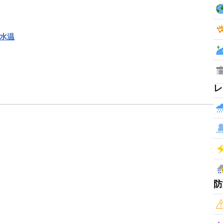
海水温
レ
防