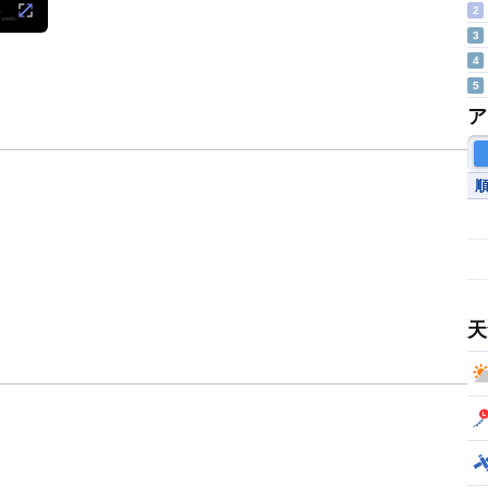
2
3
4
5
ア
天