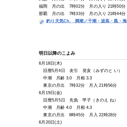
福岡　月の出　7時02分　月の入り 21時50分
那覇　月の出　7時33分　月の入り 21時44分
釣り天気Ch.　満潮／干潮・波高・風・
明日以降のこよみ
6月18日(木)
　旧暦5月4日　友引　癸亥（みずのと い）
　中潮　月齢 3.0　月相 3.3
　東京の月出　7時32分　月入 21時56分
6月19日(金)
　旧暦5月5日　先負　甲子（きのえ ね）
　中潮　月齢 4.0　月相 4.3
　東京の月出　8時45分　月入 22時28分
6月20日(土)