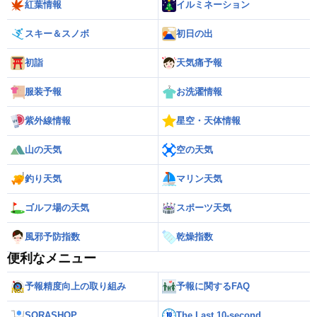
紅葉情報
イルミネーション
スキー＆スノボ
初日の出
初詣
天気痛予報
服装予報
お洗濯情報
紫外線情報
星空・天体情報
山の天気
空の天気
釣り天気
マリン天気
ゴルフ場の天気
スポーツ天気
風邪予防指数
乾燥指数
便利なメニュー
予報精度向上の取り組み
予報に関するFAQ
SORASHOP
The Last 10-second