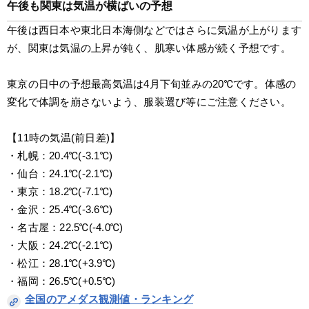
午後も関東は気温が横ばいの予想
午後は西日本や東北日本海側などではさらに気温が上がります
が、関東は気温の上昇が鈍く、肌寒い体感が続く予想です。
東京の日中の予想最高気温は4月下旬並みの20℃です。体感の
変化で体調を崩さないよう、服装選び等にご注意ください。
【11時の気温(前日差)】
・札幌：20.4℃(-3.1℃)
・仙台：24.1℃(-2.1℃)
・東京：18.2℃(-7.1℃)
・金沢：25.4℃(-3.6℃)
・名古屋：22.5℃(-4.0℃)
・大阪：24.2℃(-2.1℃)
・松江：28.1℃(+3.9℃)
・福岡：26.5℃(+0.5℃)
全国のアメダス観測値・ランキング