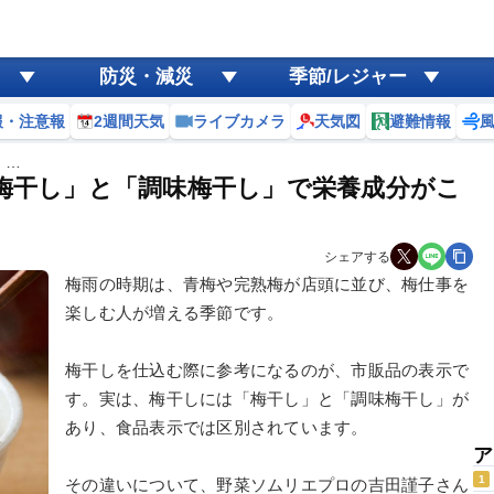
防災・減災
季節/レジャー
報・注意報
2週間天気
ライブカメラ
天気図
避難情報
！…
梅干し」と「調味梅干し」で栄養成分がこ
シェアする
梅雨の時期は、青梅や完熟梅が店頭に並び、梅仕事を
楽しむ人が増える季節です。
梅干しを仕込む際に参考になるのが、市販品の表示で
す。実は、梅干しには「梅干し」と「調味梅干し」が
あり、食品表示では区別されています。
ア
1
その違いについて、野菜ソムリエプロの吉田謹子さん