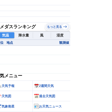
メダスランキング
もっと見る
気温
降水量
風
湿度
順位
地点
観測値
気メニュー
天気予報
2週間天気
天気図
過去天気図
気象衛星
お天気ニュース