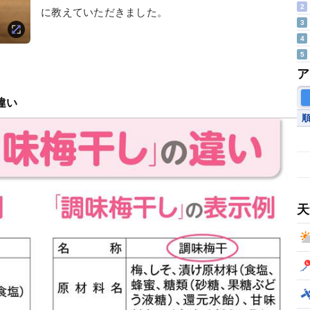
2
に教えていただきました。
3
4
5
ア
違い
天