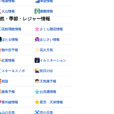
地震情報
津波情報
火山情報
避難情報
然・季節・レジャー情報
花粉飛散情報
さくら開花情報
ほたる情報
あじさい情報
熱中症予報
花火天気
紅葉情報
イルミネーション
スキー＆スノボ
初日の出
初詣
天気痛予報
服装予報
お洗濯情報
紫外線情報
星空・天体情報
山の天気
空の天気