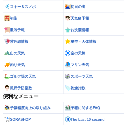
スキー＆スノボ
初日の出
初詣
天気痛予報
服装予報
お洗濯情報
紫外線情報
星空・天体情報
山の天気
空の天気
釣り天気
マリン天気
ゴルフ場の天気
スポーツ天気
風邪予防指数
乾燥指数
便利なメニュー
予報精度向上の取り組み
予報に関するFAQ
SORASHOP
The Last 10-second