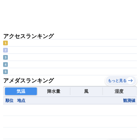
アクセスランキング
1
2
3
4
5
アメダスランキング
もっと見る
気温
降水量
風
湿度
順位
地点
観測値