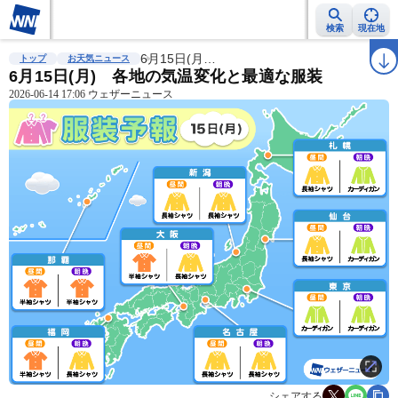
検索
現在地
雨雲レーダー
台風情報
6月15日(月…
地震情報
警報・注意報
2週間天気
ラ
トップ
お天気ニュース
6月15日(月) 各地の気温変化と最適な服装
2026-06-14 17:06 ウェザーニュース
シェアする