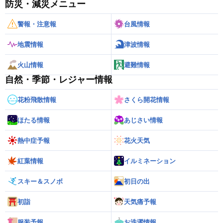
防災・減災メニュー
警報・注意報
台風情報
地震情報
津波情報
火山情報
避難情報
自然・季節・レジャー情報
花粉飛散情報
さくら開花情報
ほたる情報
あじさい情報
熱中症予報
花火天気
紅葉情報
イルミネーション
スキー＆スノボ
初日の出
初詣
天気痛予報
服装予報
お洗濯情報