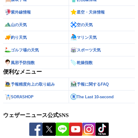
紫外線情報
星空・天体情報
山の天気
空の天気
釣り天気
マリン天気
ゴルフ場の天気
スポーツ天気
風邪予防指数
乾燥指数
便利なメニュー
予報精度向上の取り組み
予報に関するFAQ
SORASHOP
The Last 10-second
ウェザーニュース公式SNS