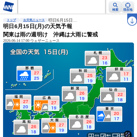
検索
現在地
雨雲レーダー
台風情報
明日6月15日…
地震情報
警報・注意報
2週間天気
ラ
トップ
お天気ニュース
明日6月15日(月)の天気予報
関東は雨の週明け 沖縄は大雨に警戒
2026-06-14 17:00 ウェザーニュース