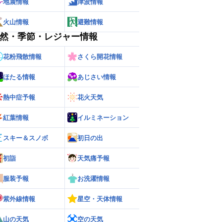
地震情報
津波情報
火山情報
避難情報
然・季節・レジャー情報
花粉飛散情報
さくら開花情報
ほたる情報
あじさい情報
熱中症予報
花火天気
紅葉情報
イルミネーション
スキー＆スノボ
初日の出
初詣
天気痛予報
服装予報
お洗濯情報
紫外線情報
星空・天体情報
山の天気
空の天気