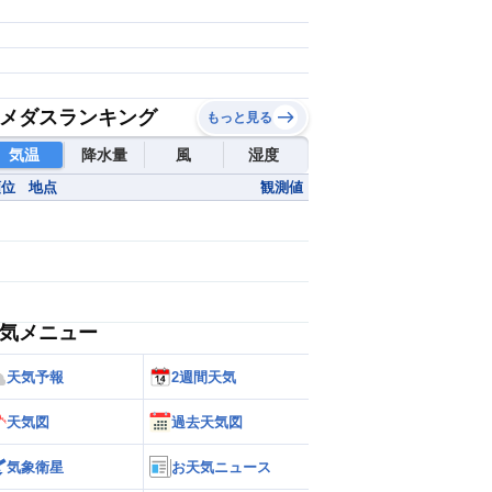
メダスランキング
もっと見る
気温
降水量
風
湿度
順位
地点
観測値
気メニュー
天気予報
2週間天気
天気図
過去天気図
気象衛星
お天気ニュース