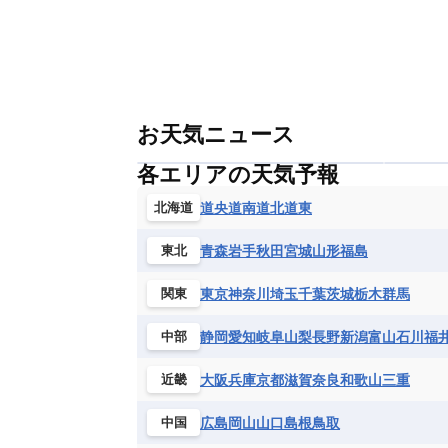
お天気ニュース
各エリアの天気予報
道央
道南
道北
道東
北海道
青森
岩手
秋田
宮城
山形
福島
東北
東京
神奈川
埼玉
千葉
茨城
栃木
群馬
関東
静岡
愛知
岐阜
山梨
長野
新潟
富山
石川
福
中部
大阪
兵庫
京都
滋賀
奈良
和歌山
三重
近畿
広島
岡山
山口
島根
鳥取
中国