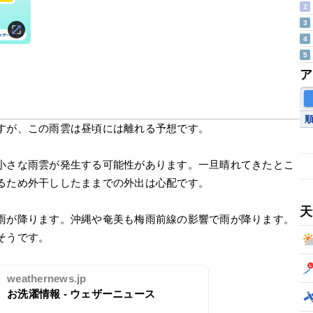
2
3
4
5
ア
すが、この雨雲は昼頃には離れる予想です。
小さな雨雲が発生する可能性があります。一旦晴れてきたとこ
るため外干ししたままでの外出は心配です。
天
雨が降ります。沖縄や奄美も梅雨前線の影響で雨が降ります。
そうです。
weathernews.jp
お洗濯情報 - ウェザーニュース