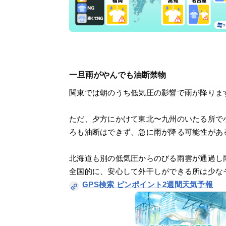
一旦雨がやんでも油断禁物
関東では朝のうち低気圧の影響で雨が降りま
ただ、夕方にかけて東北〜九州のいたる所で
ろも油断はできず、急に雨が降る可能性があ
北海道も別の低気圧からのびる雨雲が通過し
全国的に、安心して外干しができる所は少な
GPS検索 ピンポイント2週間天気予報