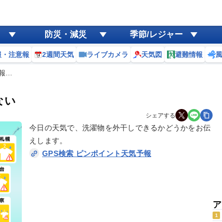
防災・減災
季節/レジャー
報・注意報
2週間天気
ライブカメラ
天気図
避難情報
予報…
ない
シェアする
今日の天気で、洗濯物を外干しできるかどうかをお伝
えします。
GPS検索 ピンポイント天気予報
ア
1