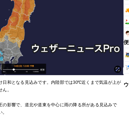
便
け日和となる見込みです。内陸部では30℃近くまで気温が上が
ウ
せん。
圧の影響で、道北や道東を中心に雨の降る所がある見込みで
い。