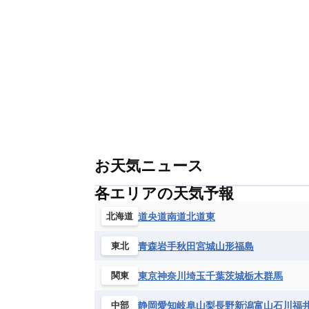
お天気ニュース
各エリアの天気予報
道央
道南
道北
道東
北海道
青森
岩手
秋田
宮城
山形
福島
東北
東京
神奈川
埼玉
千葉
茨城
栃木
群馬
関東
静岡
愛知
岐阜
山梨
長野
新潟
富山
石川
福
中部