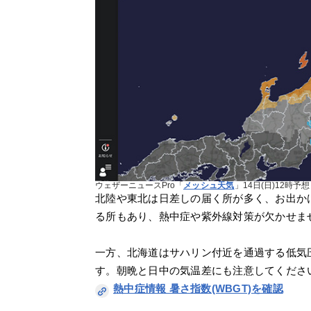
ウェザーニュースPro「
メッシュ天気
」14日(日)12時予想
北陸や東北は日差しの届く所が多く、お出か
る所もあり、熱中症や紫外線対策が欠かせま
一方、北海道はサハリン付近を通過する低気
す。朝晩と日中の気温差にも注意してくださ
熱中症情報 暑さ指数(WBGT)を確認