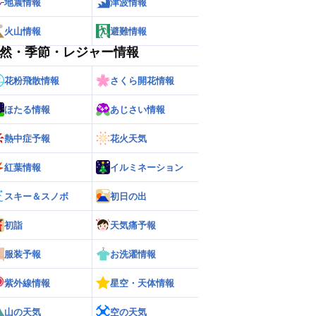
地震情報
津波情報
火山情報
避難情報
然・季節・レジャー情報
花粉飛散情報
さくら開花情報
ほたる情報
あじさい情報
熱中症予報
花火天気
紅葉情報
イルミネーション
スキー＆スノボ
初日の出
初詣
天気痛予報
服装予報
お洗濯情報
紫外線情報
星空・天体情報
山の天気
空の天気