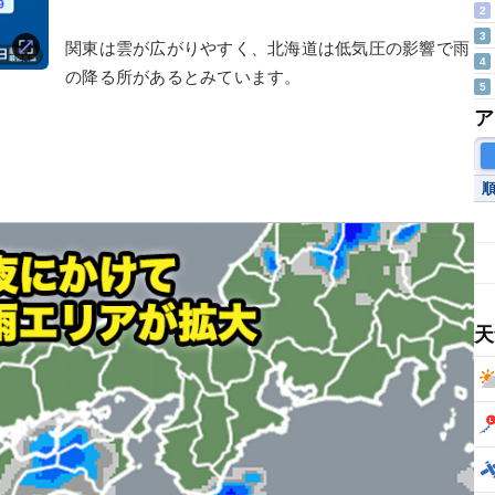
2
3
関東は雲が広がりやすく、北海道は低気圧の影響で雨
4
の降る所があるとみています。
5
ア
天