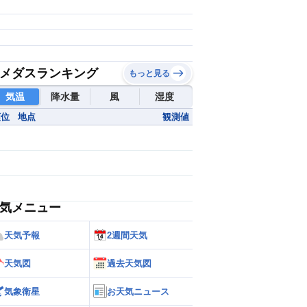
メダスランキング
もっと見る
気温
降水量
風
湿度
順位
地点
観測値
気メニュー
天気予報
2週間天気
天気図
過去天気図
気象衛星
お天気ニュース