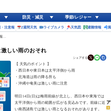
防災・減災
季節/レジャー
報・注意報
2週間天気
ライブカメラ
天気図
避難情報
予報…
は激しい雨のおそれ
シェアする
【 天気のポイント 】
・西日本や東日本は太平洋側から雨
・北海道は雨の降る所も
・沖縄や奄美は激しい雨に注意
明日14日(日)は梅雨前線が北上し、西日本や東海では
ア
太平洋側から雨の範囲が広がる見込みです。前線に近
1
い南西諸島では激しい雨となるおそれがあります。