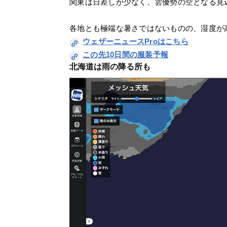
関東は日差しが少なく、雲優勢の空となる見
各地とも極端な暑さではないものの、湿度が
ウェザーニュースProはこちら
この先10日間の服装予報
北海道は雨の降る所も