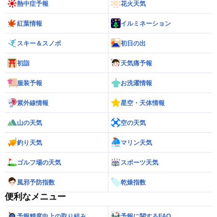
熱中症予報
花火天気
紅葉情報
イルミネーション
スキー＆スノボ
初日の出
初詣
天気痛予報
服装予報
お洗濯情報
紫外線情報
星空・天体情報
山の天気
空の天気
釣り天気
マリン天気
ゴルフ場の天気
スポーツ天気
風邪予防指数
乾燥指数
便利なメニュー
予報精度向上の取り組み
予報に関するFAQ