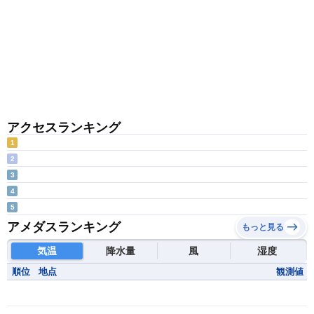
アクセスランキング
1
2
3
4
5
アメダスランキング
もっと見る
気温
降水量
風
湿度
順位
地点
観測値