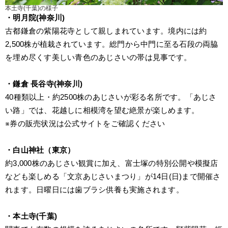
本土寺(千葉)の様子
・明月院(神奈川)
古都鎌倉の紫陽花寺として親しまれています。境内には約
2,500株が植栽されています。総門から中門に至る石段の両脇
を埋め尽くす美しい青色のあじさいの帯は見事です。
・鎌倉 長谷寺(神奈川)
40種類以上・約2500株のあじさいが彩る名所です。「あじさ
い路」では、花越しに相模湾を望む絶景が楽しめます。
※券の販売状況は公式サイトをご確認ください
・白山神社（東京）
約3,000株のあじさい観賞に加え、富士塚の特別公開や模擬店
なども楽しめる「文京あじさいまつり」が14日(日)まで開催さ
れます。日曜日には歯ブラシ供養も実施されます。
・本土寺(千葉)