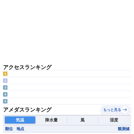
アクセスランキング
1
2
3
4
5
アメダスランキング
もっと見る
気温
降水量
風
湿度
順位
地点
観測値