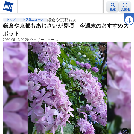
検索
現在地
雨雲レーダー
台風情報
鎌倉や京都もあ…
地震情報
警報・注意報
2週間天気
ラ
トップ
お天気ニュース
鎌倉や京都もあじさいが見頃 今週末のおすすめス
ポット
2026-06-13 06:20 ウェザーニュース