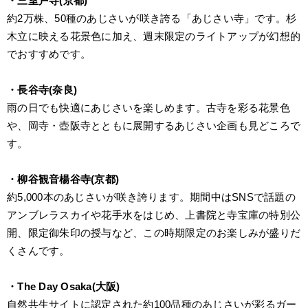
・三室戸寺(京都)
約2万株、50種のあじさいが咲き誇る「あじさい寺」です。杉
木立に映える花景色に加え、週末限定のライトアップが幻想的
でおすすめです。
・長谷寺(奈良)
雨の日でも快適にあじさいを楽しめます。古寺を彩る花景色
や、岡寺・壺阪寺とともに展開するあじさい企画も見どころで
す。
・柳谷観音楊谷寺(京都)
約5,000本のあじさいが咲き誇ります。期間中はSNSで話題の
アンブレラスカイや花手水をはじめ、上書院と寺宝庫の特別公
開、限定御朱印の授与など、この時期限定のお楽しみが盛りだ
くさんです。
・The Day Osaka(大阪)
自然共生サイトに認定された約100品種のあじさいが彩るガー