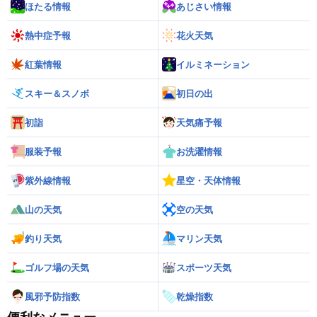
ほたる情報
あじさい情報
熱中症予報
花火天気
紅葉情報
イルミネーション
スキー＆スノボ
初日の出
初詣
天気痛予報
服装予報
お洗濯情報
紫外線情報
星空・天体情報
山の天気
空の天気
釣り天気
マリン天気
ゴルフ場の天気
スポーツ天気
風邪予防指数
乾燥指数