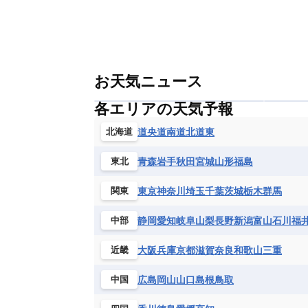
お天気ニュース
各エリアの天気予報
道央
道南
道北
道東
北海道
青森
岩手
秋田
宮城
山形
福島
東北
東京
神奈川
埼玉
千葉
茨城
栃木
群馬
関東
静岡
愛知
岐阜
山梨
長野
新潟
富山
石川
福
中部
大阪
兵庫
京都
滋賀
奈良
和歌山
三重
近畿
広島
岡山
山口
島根
鳥取
中国