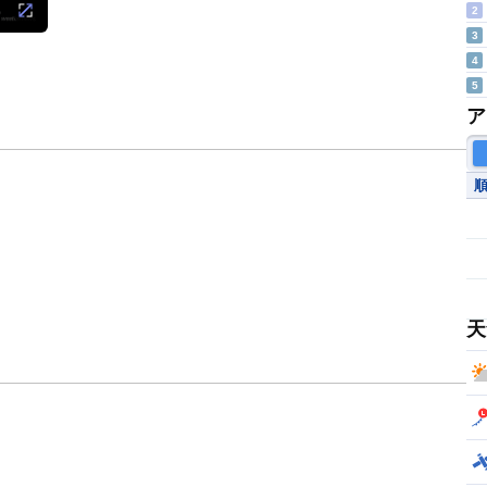
2
3
4
5
ア
天