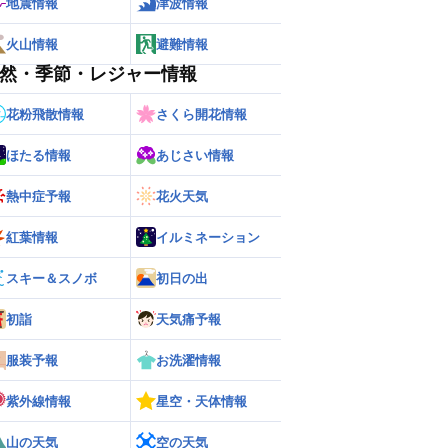
地震情報
津波情報
火山情報
避難情報
然・季節・レジャー情報
花粉飛散情報
さくら開花情報
ほたる情報
あじさい情報
熱中症予報
花火天気
紅葉情報
イルミネーション
スキー＆スノボ
初日の出
初詣
天気痛予報
服装予報
お洗濯情報
紫外線情報
星空・天体情報
山の天気
空の天気