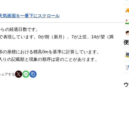
天気画面を一番下にスクロール
からの経過日数です。
で表現しています。0が朔（新月）、7が上弦、14が望（満
便
等の座標における標高0mを基準に計算しています。
入りの記載順と現象の順序は逆のことがあります。
シェアする
ウ