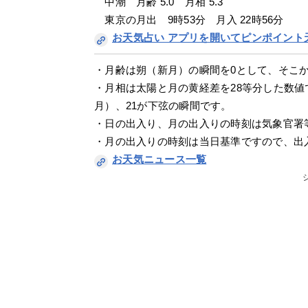
　中潮　月齢 5.0　月相 5.3
　東京の月出　9時53分　月入 22時56分
お天気占い アプリを開いてピンポイント
・月齢は朔（新月）の瞬間を0として、そこ
・月相は太陽と月の黄経差を28等分した数値
月）、21が下弦の瞬間です。
・日の出入り、月の出入りの時刻は気象官署
・月の出入りの時刻は当日基準ですので、出
お天気ニュース一覧