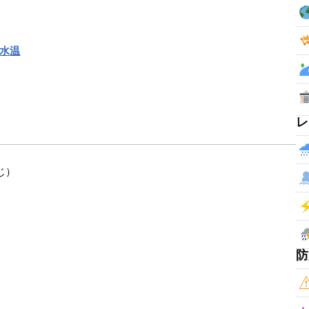
海水温
レ
じ）
防