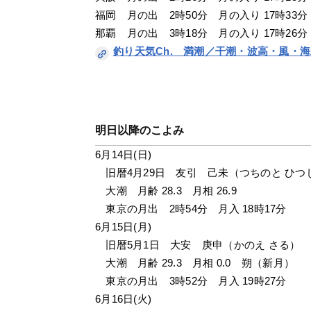
福岡　月の出　2時50分　月の入り 17時33分
那覇　月の出　3時18分　月の入り 17時26分
釣り天気Ch.　満潮／干潮・波高・風・
明日以降のこよみ
6月14日(日)
　旧暦4月29日　友引　己未（つちのと ひつ
　大潮　月齢 28.3　月相 26.9
　東京の月出　2時54分　月入 18時17分
6月15日(月)
　旧暦5月1日　大安　庚申（かのえ さる）
　大潮　月齢 29.3　月相 0.0　朔（新月）
　東京の月出　3時52分　月入 19時27分
6月16日(火)