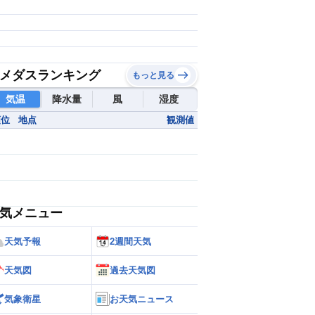
メダスランキング
もっと見る
気温
降水量
風
湿度
順位
地点
観測値
気メニュー
天気予報
2週間天気
天気図
過去天気図
気象衛星
お天気ニュース