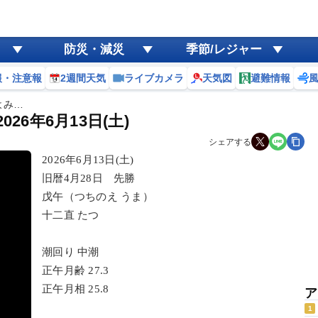
防災・減災
季節/レジャー
報・注意報
2週間天気
ライブカメラ
天気図
避難情報
よみ…
6年6月13日(土)
シェアする
2026年6月13日(土)
旧暦4月28日 先勝
戊午（つちのえ うま）
十二直 たつ
潮回り 中潮
正午月齢 27.3
正午月相 25.8
ア
1