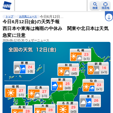
検索
現在地
雨雲レーダー
台風情報
今日6月12日…
地震情報
警報・注意報
2週間天気
ラ
トップ
お天気ニュース
今日6月12日(金)の天気予報
西日本や東海は梅雨の中休み 関東や北日本は天気
急変に注意
2026-06-12 05:30 ウェザーニュース