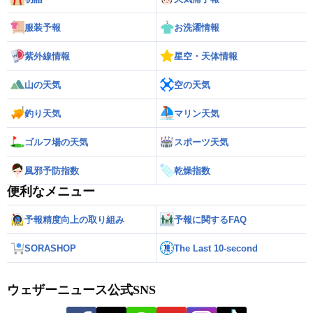
服装予報
お洗濯情報
紫外線情報
星空・天体情報
山の天気
空の天気
釣り天気
マリン天気
ゴルフ場の天気
スポーツ天気
風邪予防指数
乾燥指数
便利なメニュー
予報精度向上の取り組み
予報に関するFAQ
SORASHOP
The Last 10-second
ウェザーニュース公式SNS