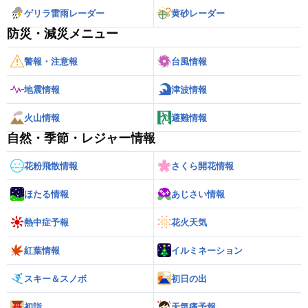
ゲリラ雷雨レーダー
黄砂レーダー
防災・減災メニュー
警報・注意報
台風情報
地震情報
津波情報
火山情報
避難情報
自然・季節・レジャー情報
花粉飛散情報
さくら開花情報
ほたる情報
あじさい情報
熱中症予報
花火天気
紅葉情報
イルミネーション
スキー＆スノボ
初日の出
初詣
天気痛予報