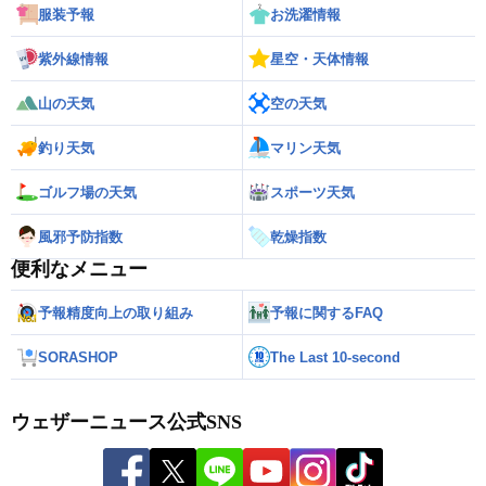
服装予報
お洗濯情報
紫外線情報
星空・天体情報
山の天気
空の天気
釣り天気
マリン天気
ゴルフ場の天気
スポーツ天気
風邪予防指数
乾燥指数
便利なメニュー
予報精度向上の取り組み
予報に関するFAQ
SORASHOP
The Last 10-second
ウェザーニュース公式SNS