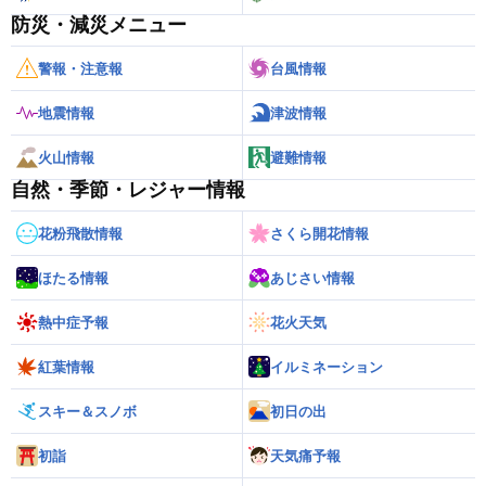
防災・減災メニュー
警報・注意報
台風情報
地震情報
津波情報
火山情報
避難情報
自然・季節・レジャー情報
花粉飛散情報
さくら開花情報
ほたる情報
あじさい情報
熱中症予報
花火天気
紅葉情報
イルミネーション
スキー＆スノボ
初日の出
初詣
天気痛予報