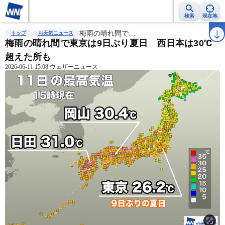
検索
現在地
雨雲レーダー
台風情報
梅雨の晴れ間で…
地震情報
警報・注意報
2週間天気
ラ
トップ
お天気ニュース
梅雨の晴れ間で東京は9日ぶり夏日 西日本は30℃
超えた所も
2026-06-11 15:08 ウェザーニュース