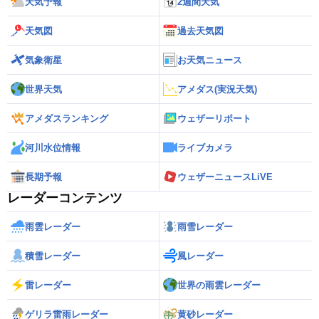
天気予報
2週間天気
天気図
過去天気図
気象衛星
お天気ニュース
世界天気
アメダス(実況天気)
アメダスランキング
ウェザーリポート
河川水位情報
ライブカメラ
長期予報
ウェザーニュースLiVE
レーダーコンテンツ
雨雲レーダー
雨雪レーダー
積雪レーダー
風レーダー
雷レーダー
世界の雨雲レーダー
ゲリラ雷雨レーダー
黄砂レーダー