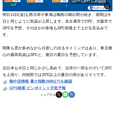
明日12日(金)も西日本や東海は梅雨の晴れ間が続き、昼間は今
日と同じように気温が上昇します。名古屋市で29℃、大阪市で
28℃を予想、そのほかの各地も28℃前後まで上がる見込みで
す。
関東も雲が多めながら日差しの出るタイミングはあり、東京都
心の最高気温は26℃と、連日の夏日を予想しています。
北日本も今日と同じか少し高めで、沿岸の一部をのぞいて20℃
を上回り、内陸部では25℃以上の夏日の所がありそうです。
熱中症情報 暑さ指数(WBGT)を確認
GPS検索 ピンポイント天気予報
シェアする