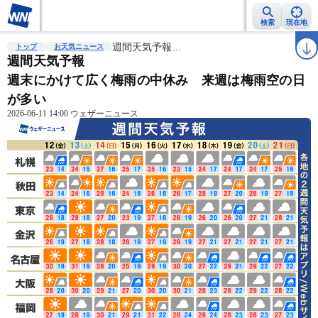
検索
現在地
雨雲レーダー
台風情報
週間天気予報…
地震情報
警報・注意報
2週間天気
ラ
トップ
お天気ニュース
週間天気予報
週末にかけて広く梅雨の中休み 来週は梅雨空の日
が多い
2026-06-11 14:00 ウェザーニュース