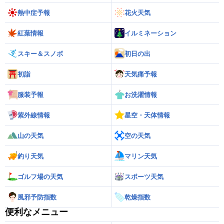
熱中症予報
花火天気
紅葉情報
イルミネーション
スキー＆スノボ
初日の出
初詣
天気痛予報
服装予報
お洗濯情報
紫外線情報
星空・天体情報
山の天気
空の天気
釣り天気
マリン天気
ゴルフ場の天気
スポーツ天気
風邪予防指数
乾燥指数
便利なメニュー