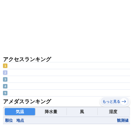
アクセスランキング
1
2
3
4
5
アメダスランキング
もっと見る
気温
降水量
風
湿度
順位
地点
観測値