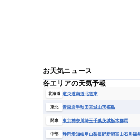
お天気ニュース
各エリアの天気予報
道央
道南
道北
道東
北海道
青森
岩手
秋田
宮城
山形
福島
東北
東京
神奈川
埼玉
千葉
茨城
栃木
群馬
関東
静岡
愛知
岐阜
山梨
長野
新潟
富山
石川
福
中部