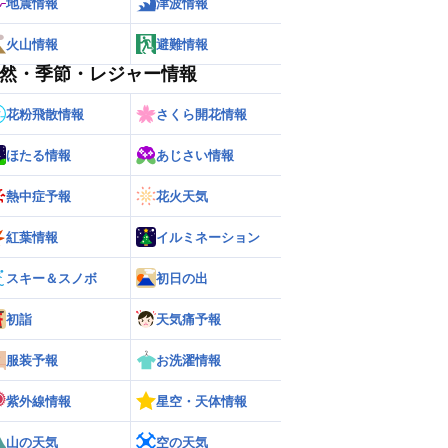
地震情報
津波情報
火山情報
避難情報
然・季節・レジャー情報
花粉飛散情報
さくら開花情報
ほたる情報
あじさい情報
熱中症予報
花火天気
紅葉情報
イルミネーション
スキー＆スノボ
初日の出
初詣
天気痛予報
服装予報
お洗濯情報
紫外線情報
星空・天体情報
山の天気
空の天気