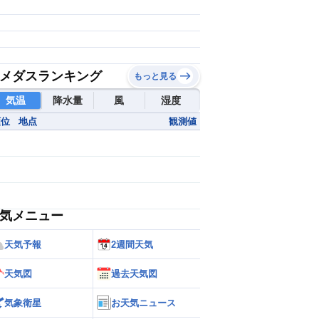
メダスランキング
もっと見る
気温
降水量
風
湿度
順位
地点
観測値
気メニュー
天気予報
2週間天気
天気図
過去天気図
気象衛星
お天気ニュース