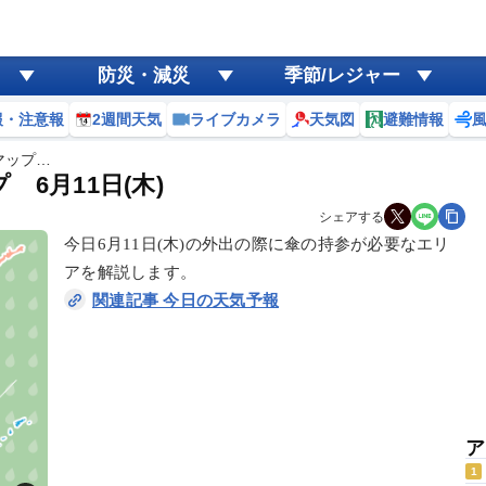
防災・減災
季節/レジャー
報・注意報
2週間天気
ライブカメラ
天気図
避難情報
マップ…
6月11日(木)
シェアする
今日6月11日(木)の外出の際に傘の持参が必要なエリ
アを解説します。
関連記事 今日の天気予報
ア
1