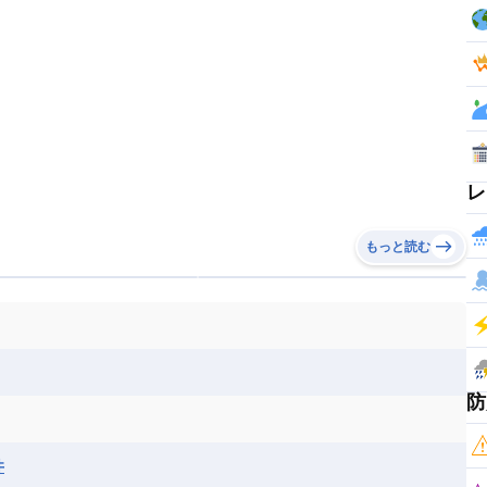
レ
もっと読む
防
井