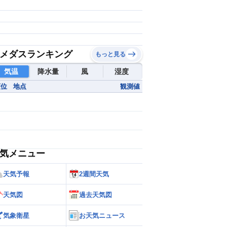
メダスランキング
もっと見る
気温
降水量
風
湿度
順位
地点
観測値
気メニュー
天気予報
2週間天気
天気図
過去天気図
気象衛星
お天気ニュース