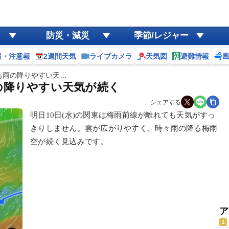
防災・減災
季節/レジャー
報・注意報
2週間天気
ライブカメラ
天気図
避難情報
も雨の降りやすい天…
の降りやすい天気が続く
シェアする
明日10日(水)の関東は梅雨前線が離れても天気がすっ
きりしません。雲が広がりやすく、時々雨の降る梅雨
空が続く見込みです。
ア
1