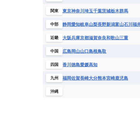
東京
神奈川
埼玉
千葉
茨城
栃木
群馬
関東
静岡
愛知
岐阜
山梨
長野
新潟
富山
石川
福
中部
大阪
兵庫
京都
滋賀
奈良
和歌山
三重
近畿
広島
岡山
山口
島根
鳥取
中国
香川
徳島
愛媛
高知
四国
福岡
佐賀
長崎
大分
熊本
宮崎
鹿児島
九州
沖縄