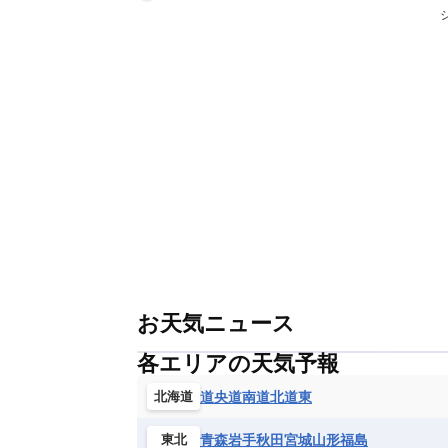
お天気ニュース
各エリアの天気予報
道央
道南
道北
道東
北海道
青森
岩手
秋田
宮城
山形
福島
東北