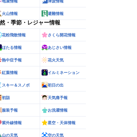
地震情報
津波情報
火山情報
避難情報
然・季節・レジャー情報
花粉飛散情報
さくら開花情報
ほたる情報
あじさい情報
熱中症予報
花火天気
紅葉情報
イルミネーション
スキー＆スノボ
初日の出
初詣
天気痛予報
服装予報
お洗濯情報
紫外線情報
星空・天体情報
山の天気
空の天気