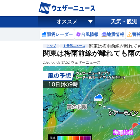
オススメ
天気・観測
雨雲レーダー
台風情報
地震情報
警
関東は梅雨前線が離れて
トップ
お天気ニュース
関東は梅雨前線が離れても雨
2026-06-09 17:52 ウェザーニュース