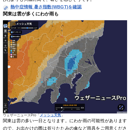
熱中症情報 暑さ指数(WBGT)を確認
関東は雲が多くにわか雨も
ウェザーニュースPro「
メッシュ天気
」
関東は雲の多い一日となります。にわか雨の可能性があります
ので、お出かけの際は折りたたみの傘など雨具をご用意くださ