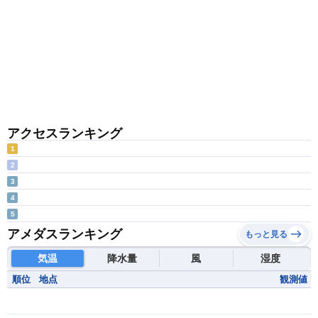
アクセスランキング
1
2
3
4
5
アメダスランキング
もっと見る
気温
降水量
風
湿度
順位
地点
観測値