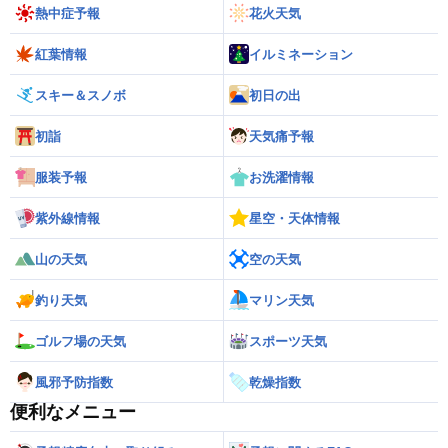
熱中症予報
花火天気
紅葉情報
イルミネーション
スキー＆スノボ
初日の出
初詣
天気痛予報
服装予報
お洗濯情報
紫外線情報
星空・天体情報
山の天気
空の天気
釣り天気
マリン天気
ゴルフ場の天気
スポーツ天気
風邪予防指数
乾燥指数
便利なメニュー