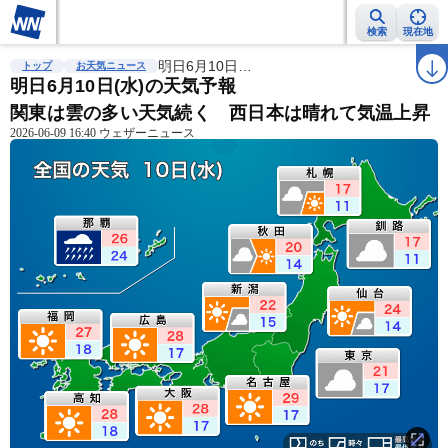
検索
現在地
雨雲レーダー
台風情報
明日6月10日…
地震情報
警報・注意報
2週間天気
ラ
トップ
お天気ニュース
明日6月10日(水)の天気予報
関東は雲の多い天気続く 西日本は晴れて気温上昇
2026-06-09 16:40 ウェザーニュース