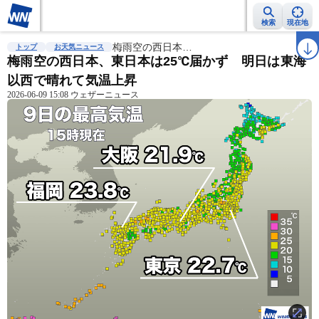
検索
現在地
雨雲レーダー
台風情報
梅雨空の西日本…
地震情報
警報・注意報
2週間天気
ラ
トップ
お天気ニュース
梅雨空の西日本、東日本は25℃届かず 明日は東海
以西で晴れて気温上昇
2026-06-09 15:08 ウェザーニュース