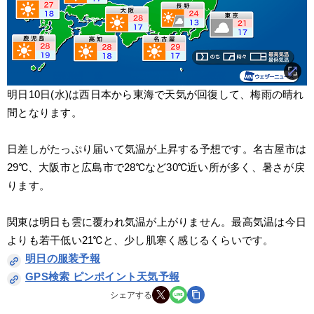
明日10日(水)は西日本から東海で天気が回復して、梅雨の晴れ
間となります。
日差しがたっぷり届いて気温が上昇する予想です。名古屋市は
29℃、大阪市と広島市で28℃など30℃近い所が多く、暑さが戻
ります。
関東は明日も雲に覆われ気温が上がりません。最高気温は今日
よりも若干低い21℃と、少し肌寒く感じるくらいです。
明日の服装予報
GPS検索 ピンポイント天気予報
シェアする