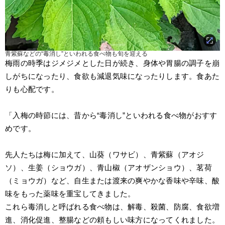
青紫蘇などの“毒消し”といわれる食べ物も旬を迎える
梅雨の時季はジメジメとした日が続き、身体や胃腸の調子を崩
しがちになったり、食欲も減退気味になったりします。食あた
りも心配です。
「入梅の時節には、昔から“毒消し”といわれる食べ物がおすす
めです。
先人たちは梅に加えて、山葵（ワサビ）、青紫蘇（アオジ
ソ）、生姜（ショウガ）、青山椒（アオザンショウ）、茗荷
（ミョウガ）など、自生または渡来の爽やかな香味や辛味、酸
味をもった薬味を重宝してきました。
これら毒消しと呼ばれる食べ物は、解毒、殺菌、防腐、食欲増
進、消化促進、整腸などの頼もしい味方になってくれました。