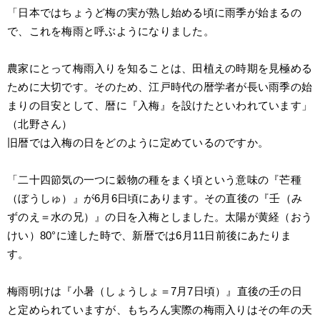
「日本ではちょうど梅の実が熟し始める頃に雨季が始まるの
で、これを梅雨と呼ぶようになりました。
農家にとって梅雨入りを知ることは、田植えの時期を見極める
ために大切です。そのため、江戸時代の暦学者が長い雨季の始
まりの目安として、暦に『入梅』を設けたといわれています」
（北野さん）
旧暦では入梅の日をどのように定めているのですか。
「二十四節気の一つに穀物の種をまく頃という意味の『芒種
（ぼうしゅ）』が6月6日頃にあります。その直後の『壬（み
ずのえ＝水の兄）』の日を入梅としました。太陽が黄経（おう
けい）80°に達した時で、新暦では6月11日前後にあたりま
す。
梅雨明けは『小暑（しょうしょ＝7月7日頃）』直後の壬の日
と定められていますが、もちろん実際の梅雨入りはその年の天