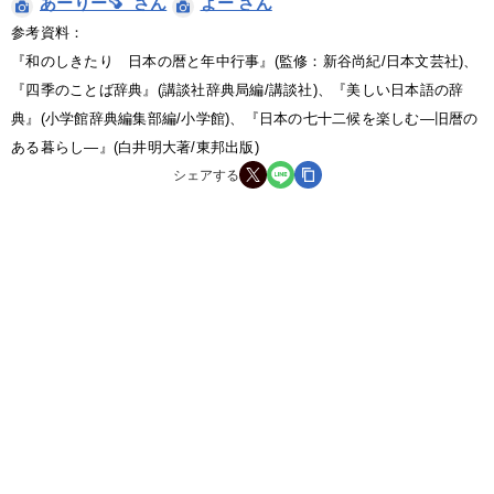
あーりー🍠  さん
よー さん
参考資料：
『和のしきたり　日本の暦と年中行事』(監修：新谷尚紀/日本文芸社)、
『四季のことば辞典』(講談社辞典局編/講談社)、『美しい日本語の辞
典』(小学館辞典編集部編/小学館)、『日本の七十二候を楽しむ―旧暦の
ある暮らし―』(白井明大著/東邦出版)
シェアする