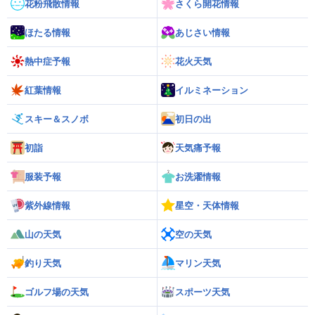
花粉飛散情報
さくら開花情報
ほたる情報
あじさい情報
熱中症予報
花火天気
紅葉情報
イルミネーション
スキー＆スノボ
初日の出
初詣
天気痛予報
服装予報
お洗濯情報
紫外線情報
星空・天体情報
山の天気
空の天気
釣り天気
マリン天気
ゴルフ場の天気
スポーツ天気