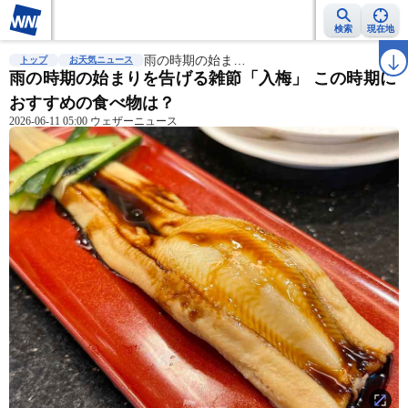
検索
現在地
雨雲レーダー
台風情報
雨の時期の始ま…
地震情報
警報・注意報
2週間天気
ラ
トップ
お天気ニュース
雨の時期の始まりを告げる雑節「入梅」 この時期に
おすすめの食べ物は？
2026-06-11 05:00 ウェザーニュース