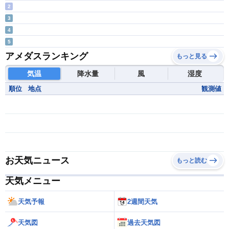
2
3
4
5
アメダスランキング
もっと見る
気温
降水量
風
湿度
順位
地点
観測値
お天気ニュース
もっと読む
天気メニュー
天気予報
2週間天気
天気図
過去天気図