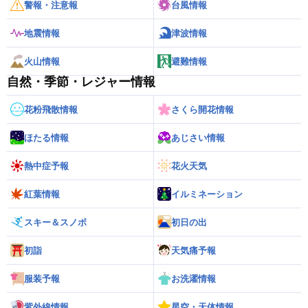
警報・注意報
台風情報
地震情報
津波情報
火山情報
避難情報
自然・季節・レジャー情報
花粉飛散情報
さくら開花情報
ほたる情報
あじさい情報
熱中症予報
花火天気
紅葉情報
イルミネーション
スキー＆スノボ
初日の出
初詣
天気痛予報
服装予報
お洗濯情報
紫外線情報
星空・天体情報