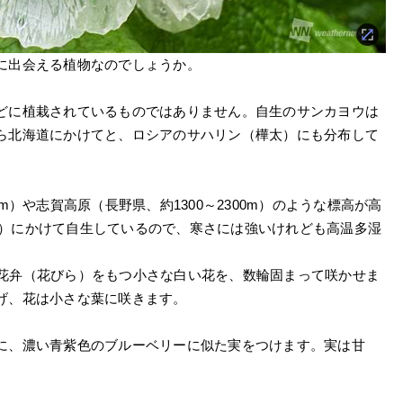
に出会える植物なのでしょうか。
どに植栽されているものではありません。自生のサンカヨウは
ら北海道にかけてと、ロシアのサハリン（樺太）にも分布して
m）や志賀高原（長野県、約1300～2300m）のような標高が高
0m）にかけて自生しているので、寒さには強いけれども高温多湿
枚の花弁（花びら）をもつ小さな白い花を、数輪固まって咲かせま
げ、花は小さな葉に咲きます。
に、濃い青紫色のブルーベリーに似た実をつけます。実は甘