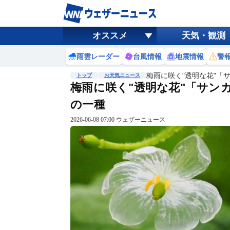
オススメ
天気・観測
雨雲レーダー
台風情報
地震情報
警
梅雨に咲く"透明な花"「
トップ
お天気ニュース
梅雨に咲く"透明な花"「サン
の一種
2026-06-08 07:00 ウェザーニュース