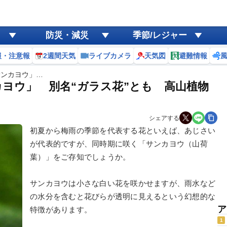
防災・減災
季節/レジャー
報・注意報
2週間天気
ライブカメラ
天気図
避難情報
サンカヨウ」…
カヨウ」 別名“ガラス花”とも 高山植物
シェアする
初夏から梅雨の季節を代表する花といえば、あじさい
が代表的ですが、同時期に咲く「サンカヨウ（山荷
葉）」をご存知でしょうか。
サンカヨウは小さな白い花を咲かせますが、雨水など
の水分を含むと花びらが透明に見えるという幻想的な
ア
特徴があります。
1