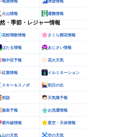
地震情報
津波情報
火山情報
避難情報
然・季節・レジャー情報
花粉飛散情報
さくら開花情報
ほたる情報
あじさい情報
熱中症予報
花火天気
紅葉情報
イルミネーション
スキー＆スノボ
初日の出
初詣
天気痛予報
服装予報
お洗濯情報
紫外線情報
星空・天体情報
山の天気
空の天気