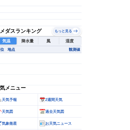
メダスランキング
もっと見る
気温
降水量
風
湿度
順位
地点
観測値
気メニュー
天気予報
2週間天気
天気図
過去天気図
気象衛星
お天気ニュース