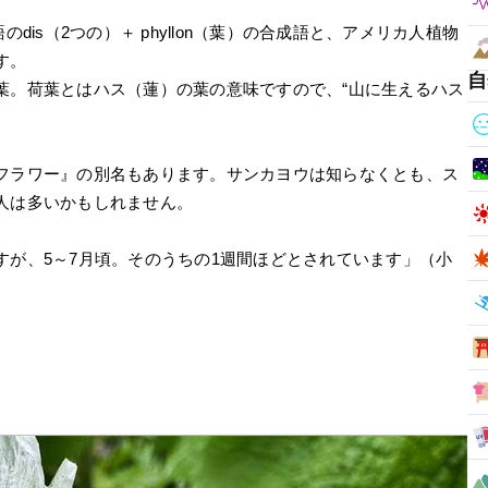
シャ語のdis（2つの）＋ phyllon（葉）の合成語と、アメリカ人植物
す。
自
葉。荷葉とはハス（蓮）の葉の意味ですので、“山に生えるハス
フラワー』の別名もあります。サンカヨウは知らなくとも、ス
人は多いかもしれません。
すが、5～7月頃。そのうちの1週間ほどとされています」（小