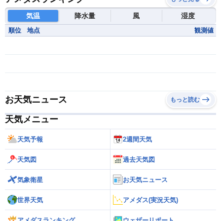
気温
降水量
風
湿度
順位
地点
観測値
お天気ニュース
もっと読む
天気メニュー
天気予報
2週間天気
天気図
過去天気図
気象衛星
お天気ニュース
世界天気
アメダス(実況天気)
アメダスランキング
ウェザーリポート