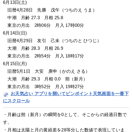
6月13日(土)
　旧暦4月28日　先勝　戊午（つちのえ うま）
　中潮　月齢 27.3　月相 25.8
　東京の月出　2時06分　月入 17時00分
6月14日(日)
　旧暦4月29日　友引　己未（つちのと ひつじ）
　大潮　月齢 28.3　月相 26.9
　東京の月出　2時54分　月入 18時17分
6月15日(月)
　旧暦5月1日　大安　庚申（かのえ さる）
　大潮　月齢 29.3　月相 0.0　朔（新月）
　東京の月出　3時52分　月入 19時27分
お天気占い アプリを開いてピンポイント天気画面を一番下
にスクロール
・月齢は朔（新月）の瞬間を0として、そこからの経過日数で
す。
・月相は太陽と月の黄経差を28等分した数値で表現していま