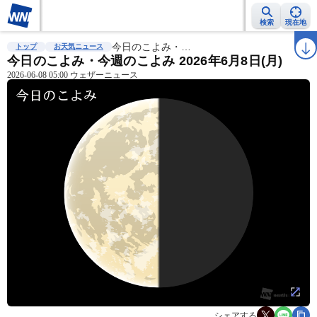
検索
現在地
雨雲レーダー
台風情報
今日のこよみ・…
地震情報
警報・注意報
2週間天気
ラ
トップ
お天気ニュース
今日のこよみ・今週のこよみ 2026年6月8日(月)
2026-06-08 05:00 ウェザーニュース
シェアする