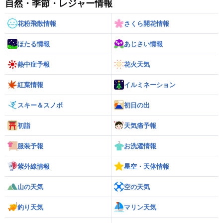
自然・季節・レジャー情報
花粉飛散情報
さくら開花情報
ほたる情報
あじさい情報
熱中症予報
花火天気
紅葉情報
イルミネーション
スキー＆スノボ
初日の出
初詣
天気痛予報
服装予報
お洗濯情報
紫外線情報
星空・天体情報
山の天気
空の天気
釣り天気
マリン天気