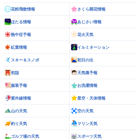
花粉飛散情報
さくら開花情報
ほたる情報
あじさい情報
熱中症予報
花火天気
紅葉情報
イルミネーション
スキー＆スノボ
初日の出
初詣
天気痛予報
服装予報
お洗濯情報
紫外線情報
星空・天体情報
山の天気
空の天気
釣り天気
マリン天気
ゴルフ場の天気
スポーツ天気