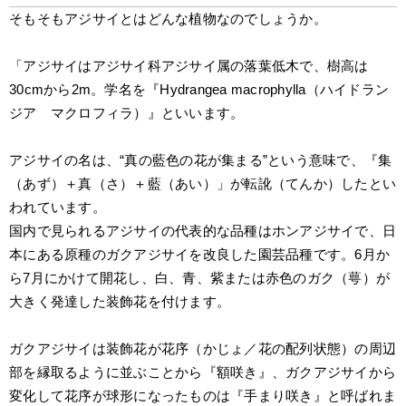
そもそもアジサイとはどんな植物なのでしょうか。
「アジサイはアジサイ科アジサイ属の落葉低木で、樹高は
30cmから2m。学名を『Hydrangea macrophylla（ハイドラン
ジア　マクロフィラ）』といいます。
アジサイの名は、“真の藍色の花が集まる”という意味で、『集
（あず）＋真（さ）＋藍（あい）」が転訛（てんか）したとい
われています。
国内で見られるアジサイの代表的な品種はホンアジサイで、日
本にある原種のガクアジサイを改良した園芸品種です。6月か
ら7月にかけて開花し、白、青、紫または赤色のガク（萼）が
大きく発達した装飾花を付けます。
ガクアジサイは装飾花が花序（かじょ／花の配列状態）の周辺
部を縁取るように並ぶことから『額咲き』、ガクアジサイから
変化して花序が球形になったものは『手まり咲き』と呼ばれま