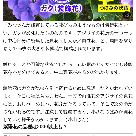
「みなさんが鑑賞している花びらのようなものは装飾花とい
い、ガクが変化したものなのです。アジサイの花房の一つ一つ
は中心部分に密集した真花（しんか／両性花）と、周囲を取り
巻く4～5枚の大きな装飾花で構成されています。
触れることが可能な状況でしたら、丸い形のアジサイでも装飾
花をかき分けてみると、中に真花があるのがわかります。
装飾花はガクが昆虫を引き寄せるために発達したといわれてい
ます。そこに種は育ちません。一方で両性花のアジサイの真花
には、おしべ、めしべ、花弁がそろっていて、そこで次の命が
つながれるのです。注意して観察すると、小さなつぼみが開花
していく様子がわかります」（小山さん）
紫陽花の品種は2000以上も？