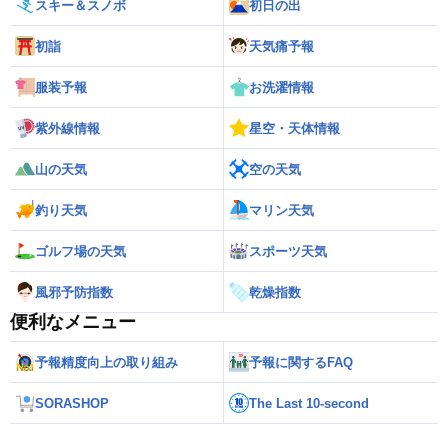
スキー＆スノボ
初日の出
初詣
天気痛予報
服装予報
お洗濯情報
紫外線情報
星空・天体情報
山の天気
空の天気
釣り天気
マリン天気
ゴルフ場の天気
スポーツ天気
風邪予防指数
乾燥指数
便利なメニュー
予報精度向上の取り組み
予報に関するFAQ
SORASHOP
The Last 10-second