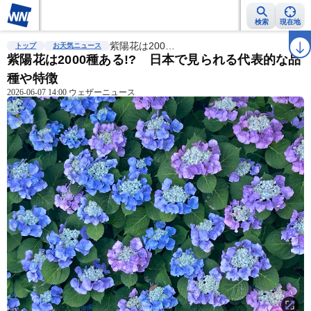
検索
現在地
雨雲レーダー
台風情報
紫陽花は200…
地震情報
警報・注意報
2週間天気
ラ
トップ
お天気ニュース
紫陽花は2000種ある!? 日本で見られる代表的な品
種や特徴
2026-06-07 14:00 ウェザーニュース