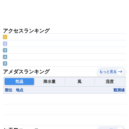
アクセスランキング
1
2
3
4
5
アメダスランキング
もっと見る
気温
降水量
風
湿度
順位
地点
観測値