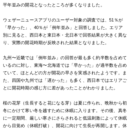
平年並みの開花となったところが多くなりました。
ウェザーニュースアプリのユーザー対象の調査では、51％が
「早かった」、40％が「例年並み」と回答しました。エリア
別に見ると、西日本と東日本・北日本で回答結果が大きく異な
り、実際の開花時期が反映された結果となりました。
九州〜近畿では「例年並み」の回答が最も多く約半数を占めて
いるのに対し、東海〜北海道では「早かった」が過半数を占め
ていて、ほとんどの方が開花の早さを実感されたようです。ま
た、四国や九州では「遅かった」も多く、西日本ではエリアご
とに開花時期の感じ方に差があったことがわかりました。
桜の花芽（生長すると花になる芽）は夏に作られ、晩秋から初
冬にかけて寒い冬を越すために休眠に入ります。その後、真冬
に一定期間、厳しい寒さにさらされると低温刺激によって休眠
から目覚め（休眠打破）、開花に向けて生長が再開します。休