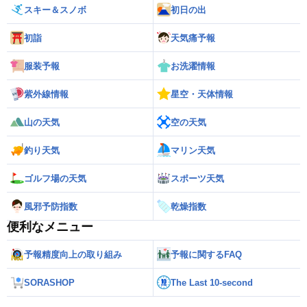
スキー＆スノボ
初日の出
初詣
天気痛予報
服装予報
お洗濯情報
紫外線情報
星空・天体情報
山の天気
空の天気
釣り天気
マリン天気
ゴルフ場の天気
スポーツ天気
風邪予防指数
乾燥指数
便利なメニュー
予報精度向上の取り組み
予報に関するFAQ
SORASHOP
The Last 10-second