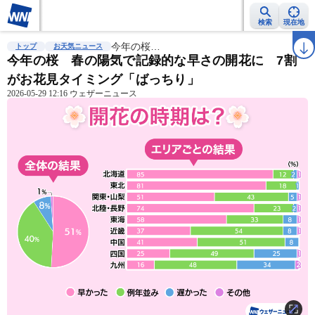
検索
現在地
雨雲レーダー
台風情報
今年の桜…
地震情報
警報・注意報
2週間天気
ラ
トップ
お天気ニュース
今年の桜 春の陽気で記録的な早さの開花に 7割
がお花見タイミング「ばっちり」
2026-05-29 12:16 ウェザーニュース