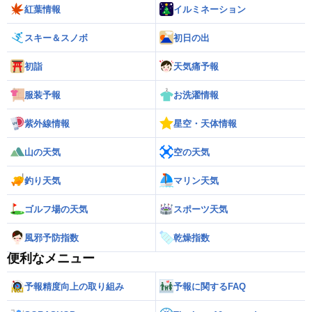
紅葉情報
イルミネーション
スキー＆スノボ
初日の出
初詣
天気痛予報
服装予報
お洗濯情報
紫外線情報
星空・天体情報
山の天気
空の天気
釣り天気
マリン天気
ゴルフ場の天気
スポーツ天気
風邪予防指数
乾燥指数
便利なメニュー
予報精度向上の取り組み
予報に関するFAQ