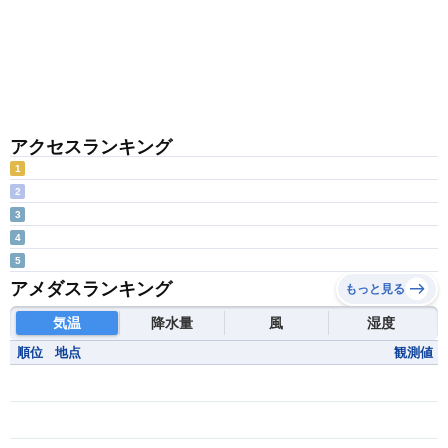
アクセスランキング
1
2
3
4
5
アメダスランキング
もっと見る
気温
降水量
風
湿度
順位
地点
観測値