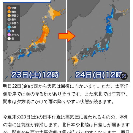
明日22日(金)は西から天気は回復に向かいます。ただ、太平洋
側沿岸では雨の降る所がありそうです。また東北では午前中、
関東は夕方頃にかけて雨の降りやすい状態が続きます。
今週末の23日(土)の日本付近は高気圧に覆われるものの、本州
の南には前線が停滞します。北日本や北陸は日差しが届きます
が、関東から西の太平洋側は雲が広がりやすくなります。西日