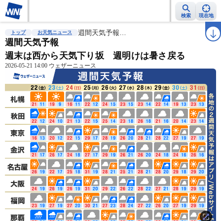
検索
現在地
雨雲レーダー
台風情報
週間天気予報…
地震情報
警報・注意報
2週間天気
ラ
トップ
お天気ニュース
週間天気予報
週末は西から天気下り坂 週明けは暑さ戻る
2026-05-21 14:00 ウェザーニュース