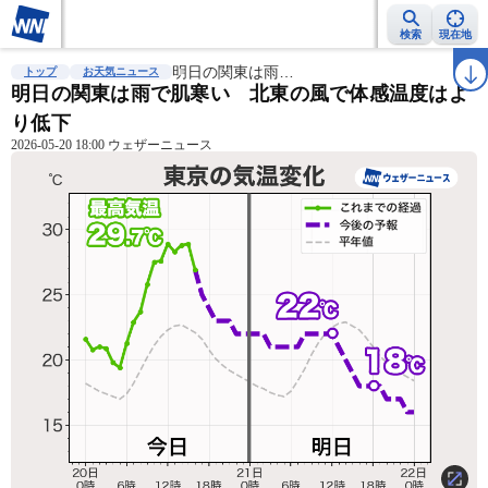
検索
現在地
雨雲レーダー
台風情報
明日の関東は雨…
地震情報
警報・注意報
2週間天気
ラ
トップ
お天気ニュース
明日の関東は雨で肌寒い 北東の風で体感温度はよ
り低下
2026-05-20 18:00 ウェザーニュース