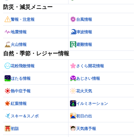
防災・減災メニュー
警報・注意報
台風情報
地震情報
津波情報
火山情報
避難情報
自然・季節・レジャー情報
花粉飛散情報
さくら開花情報
ほたる情報
あじさい情報
熱中症予報
花火天気
紅葉情報
イルミネーション
スキー＆スノボ
初日の出
初詣
天気痛予報