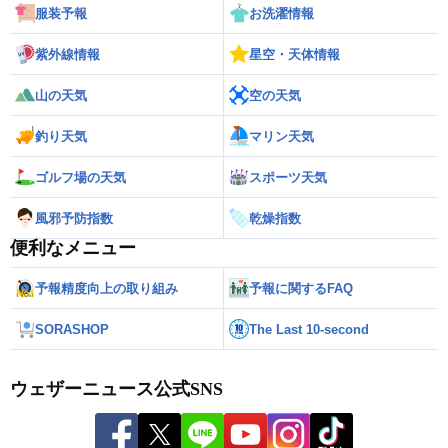
服装予報
お洗濯情報
紫外線情報
星空・天体情報
山の天気
空の天気
釣り天気
マリン天気
ゴルフ場の天気
スポーツ天気
風邪予防指数
乾燥指数
便利なメニュー
予報精度向上の取り組み
予報に関するFAQ
SORASHOP
The Last 10-second
ウェザーニュース公式SNS