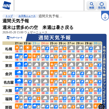
検索
現在地
雨雲レーダー
台風情報
週間天気予報…
地震情報
警報・注意報
2週間天気
ラ
トップ
お天気ニュース
週間天気予報
週末は雲多めの空 来週は暑さ戻る
2026-05-20 15:00 ウェザーニュース