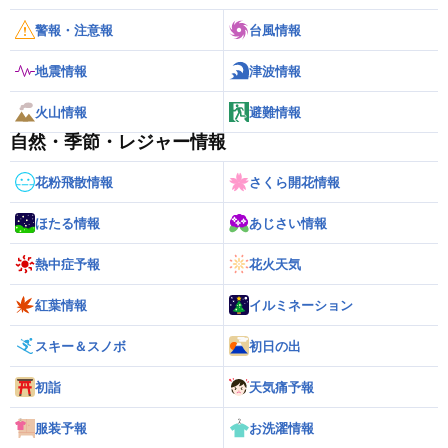
警報・注意報
台風情報
地震情報
津波情報
火山情報
避難情報
自然・季節・レジャー情報
花粉飛散情報
さくら開花情報
ほたる情報
あじさい情報
熱中症予報
花火天気
紅葉情報
イルミネーション
スキー＆スノボ
初日の出
初詣
天気痛予報
服装予報
お洗濯情報