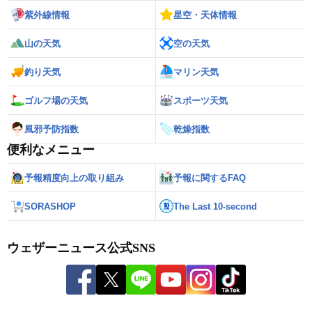
紫外線情報
星空・天体情報
山の天気
空の天気
釣り天気
マリン天気
ゴルフ場の天気
スポーツ天気
風邪予防指数
乾燥指数
便利なメニュー
予報精度向上の取り組み
予報に関するFAQ
SORASHOP
The Last 10-second
ウェザーニュース公式SNS